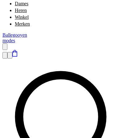
Dames
Heren
Winkel
Merken
Ballegooyen
modes