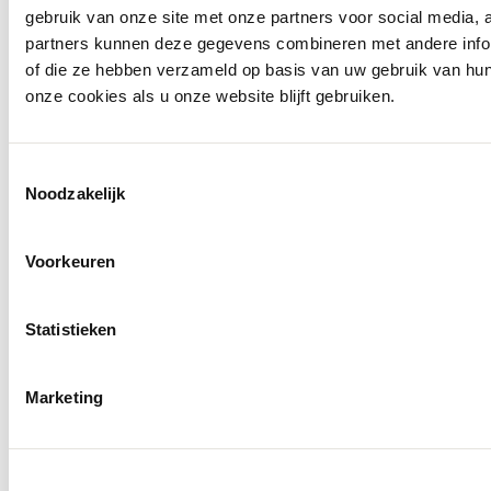
424002
430013
gebruik van onze site met onze partners voor social media,
partners kunnen deze gegevens combineren met andere inform
€ 219,95
€ 109,95
of die ze hebben verzameld op basis van uw gebruik van hu
onze cookies als u onze website blijft gebruiken.
Ontdek alles van Club of Gents
Meer voor jou
Toestemmingsselectie
Noodzakelijk
Voorkeuren
Statistieken
Marketing