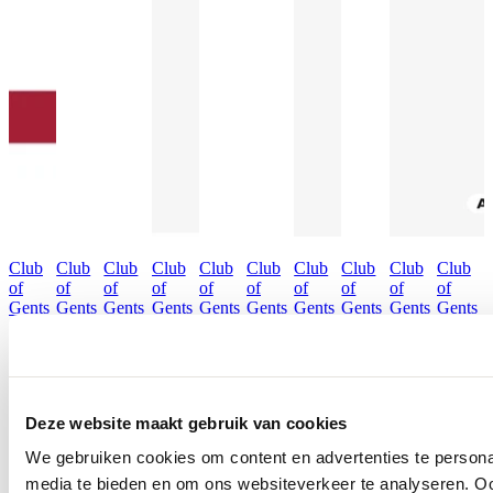
Club
Club
Club
Club
Club
Club
Club
Club
Club
Club
of
of
of
of
of
of
of
of
of
of
Gents
Gents
Gents
Gents
Gents
Gents
Gents
Gents
Gents
Gents
C.G. -
C.G. -
Pantalon
Colbert
Pantalon
Gilet
Colbert
Jack
Gilet
Colbert
Club
Club
Orlando
Calvin
Orlando
90-
Calvin
Constantin
Plum
50.184
of
of
148S0
/
€ 129,95
€ 259,95
€ 129,95
€ 259,95
€ 179,95
€ 199,95
Gents
Gents
/
424142
Deze website maakt gebruik van cookies
Colbert
Pantalon
441013
€ 359,9
90-
90-
We gebruiken cookies om content en advertenties te personal
€ 99,95
146N0
146N0
/
/
media te bieden en om ons websiteverkeer te analyseren. Oo