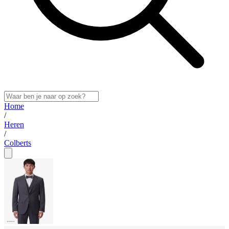
Home
/
Heren
/
Colberts