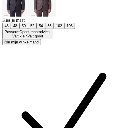
Kies je maat
46
48
50
52
54
56
102
106
Pasvorm
Opent maatadvies.
Valt klein
Valt groot
In mijn winkelmand