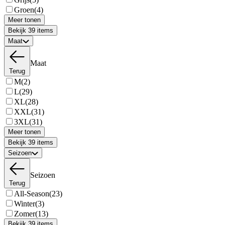
Groen
(4)
Meer tonen
Bekijk 39 items
Maat
Maat
Terug
M
(2)
L
(29)
XL
(28)
XXL
(31)
3XL
(31)
Meer tonen
Bekijk 39 items
Seizoen
Seizoen
Terug
All-Season
(23)
Winter
(3)
Zomer
(13)
Bekijk 39 items