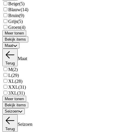
Beige
(5)
Blauw
(14)
Bruin
(9)
Grijs
(5)
Groen
(4)
Meer tonen
Bekijk items
Maat
Maat
Terug
M
(2)
L
(29)
XL
(28)
XXL
(31)
3XL
(31)
Meer tonen
Bekijk items
Seizoen
Seizoen
Terug