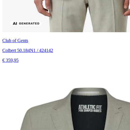
Club of Gents
Colbert 50.184N1 / 424142
€ 359,95