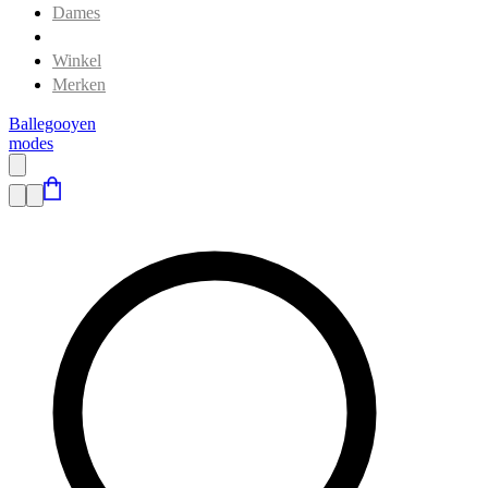
Dames
Heren
Winkel
Merken
Ballegooyen
modes