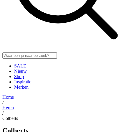
SALE
Nieuw
Shop
Inspiratie
Merken
Home
/
Heren
/
Colberts
Colberts