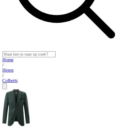
Home
/
Heren
/
Colberts