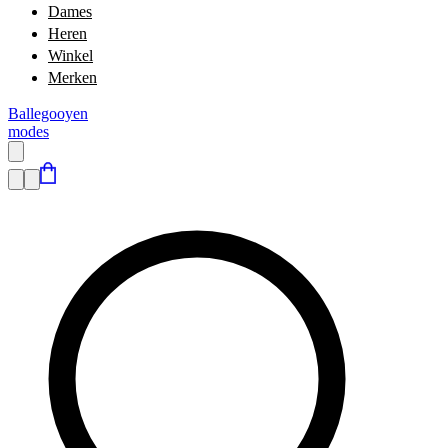
Dames
Heren
Winkel
Merken
Ballegooyen
modes