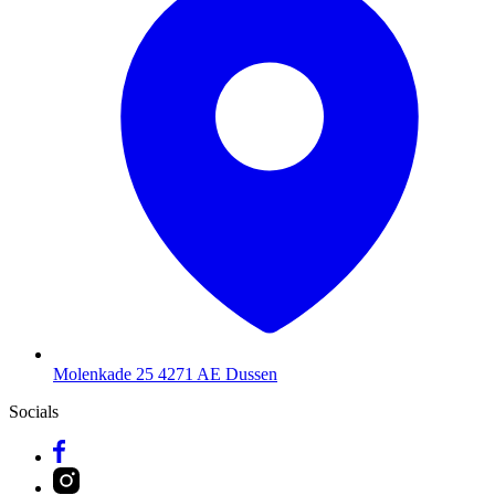
Molenkade 25
4271 AE Dussen
Socials