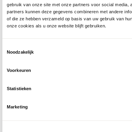
€ 219,95
€ 109,95
gebruik van onze site met onze partners voor social media,
partners kunnen deze gegevens combineren met andere inform
Ontdek alles van Club of Gents
of die ze hebben verzameld op basis van uw gebruik van hu
onze cookies als u onze website blijft gebruiken.
Meer voor jou
Toestemmingsselectie
Noodzakelijk
Voorkeuren
Statistieken
Marketing