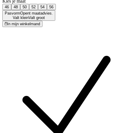
Kies je maat
46
48
50
52
54
56
Pasvorm
Opent maatadvies.
Valt klein
Valt groot
In mijn winkelmand