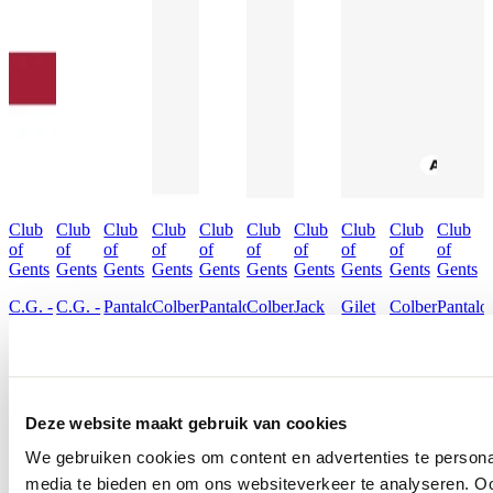
Club
Club
Club
Club
Club
Club
Club
Club
Club
Club
of
of
of
of
of
of
of
of
of
of
Gents
Gents
Gents
Gents
Gents
Gents
Gents
Gents
Gents
Gents
C.G. -
C.G. -
Pantalon
Colbert
Pantalon
Colbert
Jack
Gilet
Colbert
Pantalo
Club
Club
Orlando
Calvin
Orlando
Calvin
Constantin
Plum
50.184N1
50.185
of
of
/
/
€ 129,95
€ 259,95
€ 129,95
€ 259,95
€ 179,95
€ 199,95
Gents
Gents
424142
431113
Colbert
Pantalon
€ 359,95
€ 189,9
90-
90-
Deze website maakt gebruik van cookies
146N0
146N0
/
/
We gebruiken cookies om content en advertenties te personal
424002
430013
media te bieden en om ons websiteverkeer te analyseren. Oo