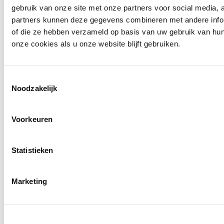
gebruik van onze site met onze partners voor social media,
partners kunnen deze gegevens combineren met andere inform
of die ze hebben verzameld op basis van uw gebruik van hu
onze cookies als u onze website blijft gebruiken.
Toestemmingsselectie
Noodzakelijk
Voorkeuren
Statistieken
Marketing
50%
Cast
No
Cast
Cast
No
No
Cast
Cast
Cast
No
Cast
Cast
Cast
Cast
Cast
Iron
Excess
Iron
Iron
Excess
Excess
Iron
Iron
Iron
Excess
Iron
Iron
Iron
Iron
Cast
Iron
Iron