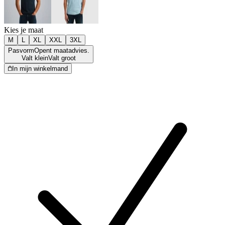
Kies je maat
M
L
XL
XXL
3XL
Pasvorm
Opent maatadvies.
Valt klein
Valt groot
In mijn winkelmand