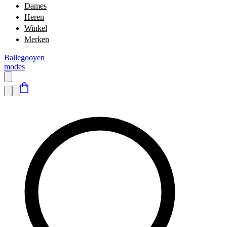
Dames
Heren
Winkel
Merken
Ballegooyen
modes