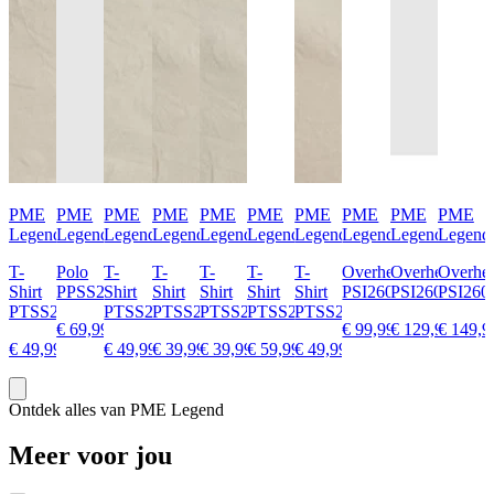
PME
PME
PME
PME
PME
PME
PME
PME
PME
PME
Legend
Legend
Legend
Legend
Legend
Legend
Legend
Legend
Legend
Legend
T-
Polo
T-
T-
T-
T-
T-
Overhemd
Overhemd
Overhe
Shirt
PPSS2606866
Shirt
Shirt
Shirt
Shirt
Shirt
PSI2608285
PSI2608230
PSI260
PTSS2606557
PTSS2606557
PTSS2606552
PTSS2606552
PTSS2606577
PTSS2608564
€ 69,99
€ 99,99
€ 129,99
€ 149,9
€ 49,99
€ 49,99
€ 39,99
€ 39,99
€ 59,99
€ 49,99
Ontdek alles van PME Legend
Meer voor jou