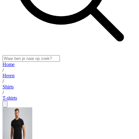
Home
/
Heren
/
Shirts
/
T-shirts