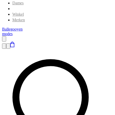
Dames
Heren
Winkel
Merken
Ballegooyen
modes