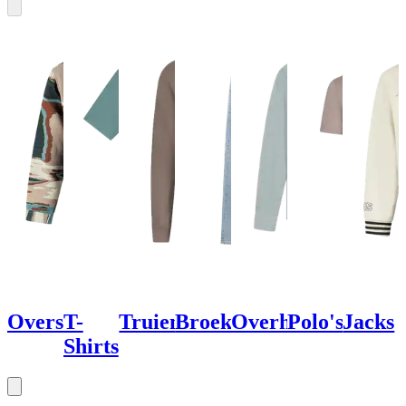
Overshirts
T-
Truien
Broeken
Overhemden
Polo's
Jacks
Shirts