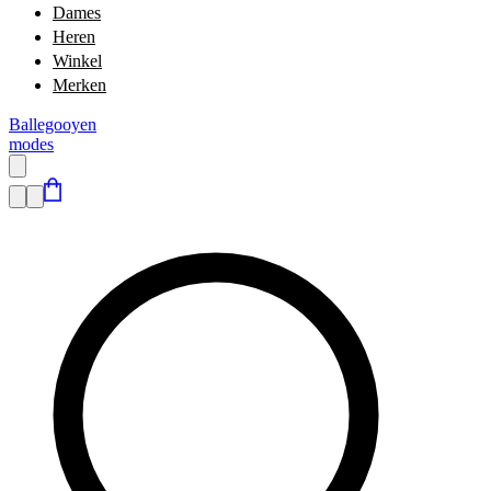
Dames
Heren
Winkel
Merken
Ballegooyen
modes