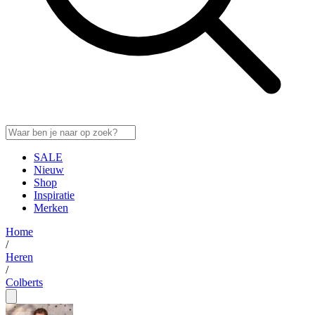
SALE
Nieuw
Shop
Inspiratie
Merken
Home
/
Heren
/
Colberts