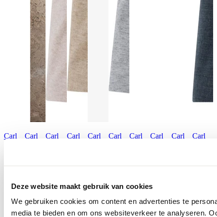
Carl
Carl
Carl
Carl
Carl
Carl
Carl
Carl
Carl
Carl
Gross
Gross
Gross
Gross
Gross
Gross
Gross
Gross
Gross
Gross
Pantalon
Colbert
Colbert
Colbert
Colbert
Colbert
Gilet
Gilet
Colbert
Colbert
Sendrik
Shelby
Fabian
Sander
Tannon
Sander
Winslow
50.185S0
20.080J1
20.080J
/
/
/
Deze website maakt gebruik van cookies
€ 159,95
€ 289,95
€ 289,95
€ 259,95
€ 329,95
€ 289,95
€ 109,95
440093
325192
325192
We gebruiken cookies om content en advertenties te personal
€ 169,95
€ 259,95
€ 299,9
media te bieden en om ons websiteverkeer te analyseren. Oo