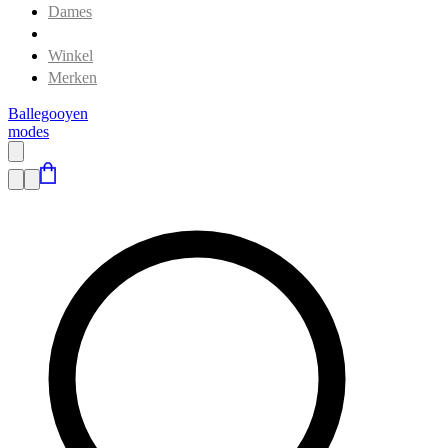
Dames
Heren
Winkel
Merken
Ballegooyen
modes