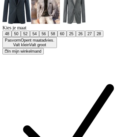
Kies je maat
48
50
52
54
56
58
60
25
26
27
28
Pasvorm
Opent maatadvies.
Valt klein
Valt groot
In mijn winkelmand