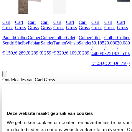
Carl
Carl
Carl
Carl
Carl
Carl
Carl
Carl
Carl
Carl
Gross
Gross
Gross
Gross
Gross
Gross
Gross
Gross
Gross
Gross
Pantalon
Colbert
Colbert
Colbert
Colbert
Gilet
Colbert
Gilet
Colbert
Colbert
Sendrik
Shelby
Fabian
Sander
Tannon
Winslow
Sander
50.185S0
20.080J1
20.080J
/
/
/
€ 159,95
€ 289,95
€ 289,95
€ 259,95
€ 329,95
€ 109,95
€ 289,95
440093
325192
325192
€ 149,95
€ 259,95
€ 259,9
Ontdek alles van Carl Gross
Meer voor jou
Deze website maakt gebruik van cookies
We gebruiken cookies om content en advertenties te personal
media te bieden en om ons websiteverkeer te analyseren. Oo