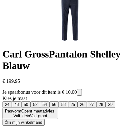
Carl Gross
Pantalon Shelley
Blauw
€ 199,95
Je spaarbonus voor dit item is
€ 10,00
Kies je maat
24
48
50
52
54
56
58
25
26
27
28
29
Pasvorm
Opent maatadvies.
Valt klein
Valt groot
In mijn winkelmand