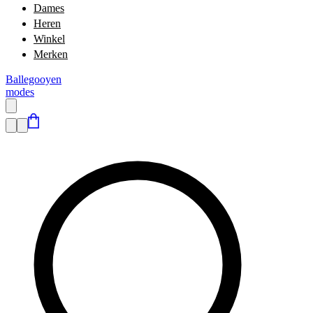
Dames
Heren
Winkel
Merken
Ballegooyen
modes