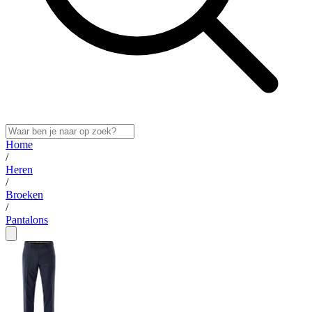
Home
/
Heren
/
Broeken
/
Pantalons