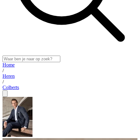
Home
/
Heren
/
Colberts