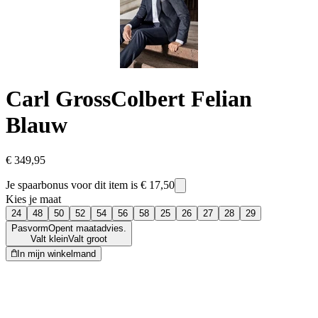
Carl Gross
Colbert Felian
Blauw
€ 349,95
Je spaarbonus voor dit item is
€ 17,50
Kies je maat
24
48
50
52
54
56
58
25
26
27
28
29
Pasvorm
Opent maatadvies.
Valt klein
Valt groot
In mijn winkelmand