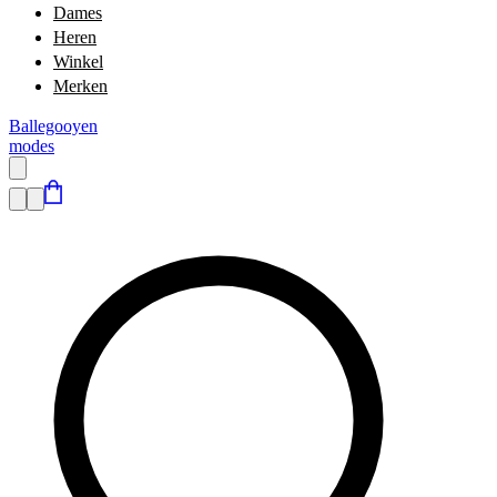
Dames
Heren
Winkel
Merken
Ballegooyen
modes