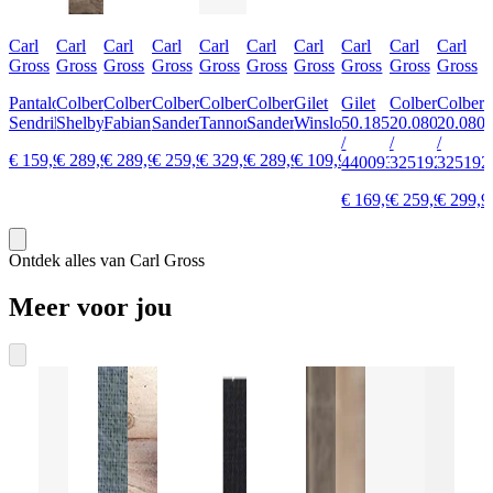
Carl
Carl
Carl
Carl
Carl
Carl
Carl
Carl
Carl
Carl
Gross
Gross
Gross
Gross
Gross
Gross
Gross
Gross
Gross
Gross
Pantalon
Colbert
Colbert
Colbert
Colbert
Colbert
Gilet
Gilet
Colbert
Colbert
Sendrik
Shelby
Fabian
Sander
Tannon
Sander
Winslow
50.185S0
20.080J1
20.080J
/
/
/
€ 159,95
€ 289,95
€ 289,95
€ 259,95
€ 329,95
€ 289,95
€ 109,95
440093
325192
325192
€ 169,95
€ 259,95
€ 299,9
Ontdek alles van Carl Gross
Meer voor jou