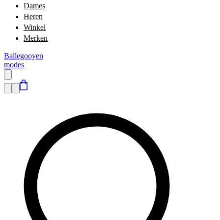
Dames
Heren
Winkel
Merken
Ballegooyen
modes