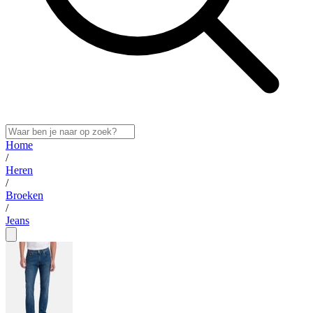
Home
/
Heren
/
Broeken
/
Jeans