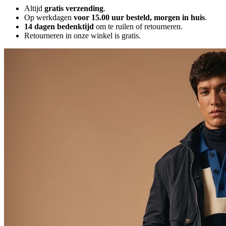
Altijd
gratis verzending
.
Op werkdagen
voor 15.00 uur besteld, morgen in huis
.
14 dagen bedenktijd
om te ruilen of retourneren.
Retourneren in onze winkel is gratis.