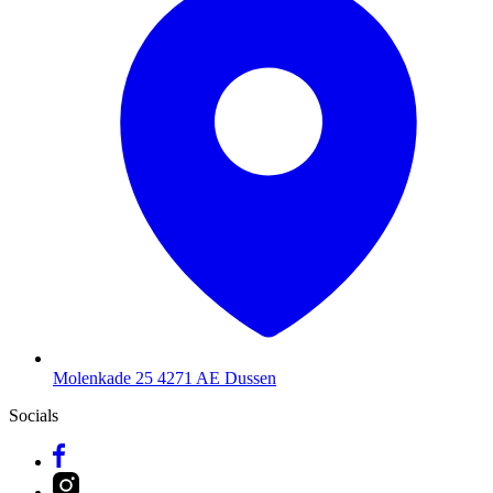
Molenkade 25
4271 AE Dussen
Socials