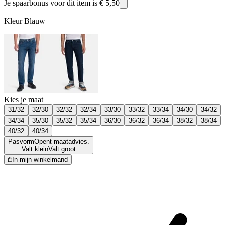
Je spaarbonus voor dit item is
€ 5,50
Kleur
Blauw
Kies je maat
31/32
32/30
32/32
32/34
33/30
33/32
33/34
34/30
34/32
34/34
35/30
35/32
35/34
36/30
36/32
36/34
38/32
38/34
40/32
40/34
Pasvorm
Opent maatadvies.
Valt klein
Valt groot
In mijn winkelmand