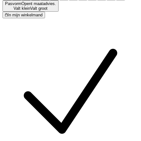
Pasvorm
Opent maatadvies.
Valt klein
Valt groot
In mijn winkelmand