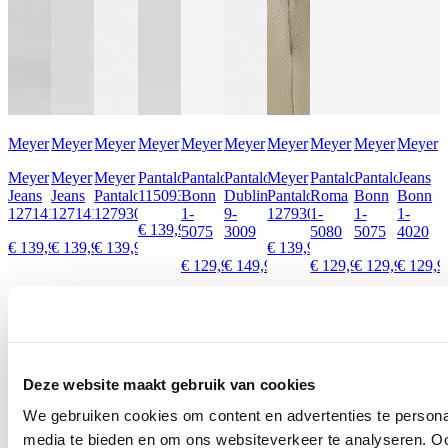
Meyer
Meyer
Meyer
Meyer
Meyer
Meyer
Meyer
Meyer
Meyer
Meyer
Meyer
Meyer
Meyer
Pantalon
Pantalon
Pantalon
Meyer
Pantalon
Pantalon
Jeans
Jeans
Jeans
Pantalon
1150934400
Bonn
Dublin
Pantalon
Roma
Bonn
Bonn
1271412200
1271412200
1279300900
1-
9-
1279300900
1-
1-
1-
€ 139,99
5075
3009
5080
5075
4020
€ 139,99
€ 139,99
€ 139,99
€ 139,99
€ 129,99
€ 149,99
€ 129,99
€ 129,99
€ 129,9
Ontdek alles van Meyer
Meer voor jou
Deze website maakt gebruik van cookies
We gebruiken cookies om content en advertenties te personal
media te bieden en om ons websiteverkeer te analyseren. Oo