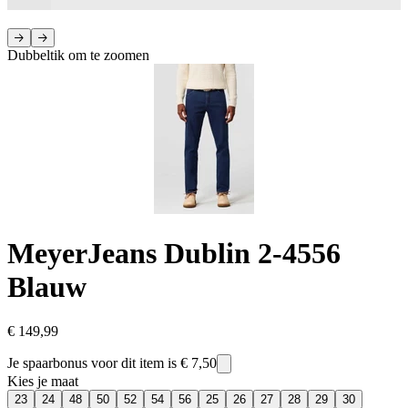
Dubbeltik om te zoomen
Meyer
Jeans Dublin 2-4556
Blauw
€ 149,99
Je spaarbonus voor dit item is
€ 7,50
Kies je maat
23
24
48
50
52
54
56
25
26
27
28
29
30