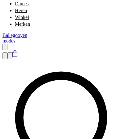
Dames
Heren
Winkel
Merken
Ballegooyen
modes