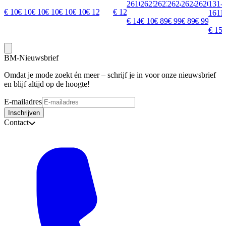
26108
26252
26236
26247
26244
26206
131-
€ 109,99
€ 109,99
€ 109,99
€ 109,99
€ 109,99
€ 109,99
€ 129,99
€ 129,99
1611
€ 149,95
€ 109,95
€ 89,95
€ 99,95
€ 89,95
€ 99,95
€ 159
BM-Nieuwsbrief
Omdat je mode zoekt én meer – schrijf je in voor onze nieuwsbrief
en blijf altijd op de hoogte!
E-mailadres
Inschrijven
Contact