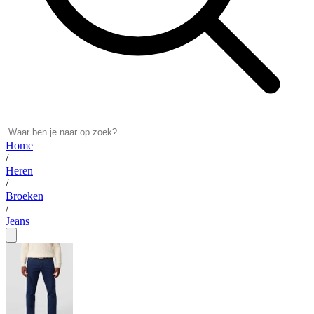
Home
/
Heren
/
Broeken
/
Jeans