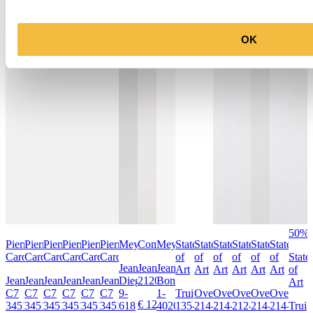
OK
50%
Pierre
Pierre
Pierre
Pierre
Pierre
Pierre
Meyer
Com4
Meyer
State
State
State
State
State
State
Cardin
Cardin
Cardin
Cardin
Cardin
Cardin
of
of
of
of
of
of
State
Jeans
Jeans
Jeans
Art
Art
Art
Art
Art
Art
of
Jeans
Jeans
Jeans
Jeans
Jeans
Jeans
Diego
21201005
Bonn
Art
C7
C7
C7
C7
C7
C7
9-
1-
Trui
Overhemd
Overhemd
Overhemd
Overhemd
Overhem
€ 129,95
34510.8002
34510.8006
34510.8037
34510.8037
34510.8006
34510.8047
618
4020
135-
214-
214-
212-
214-
214-
Trui