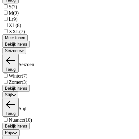
Terug
S
(7)
M
(9)
L
(9)
XL
(8)
XXL
(7)
Meer tonen
Bekijk items
Seizoen
Seizoen
Terug
Winter
(7)
Zomer
(3)
Bekijk items
Stijl
Stijl
Terug
Nuance
(10)
Bekijk items
Prijs