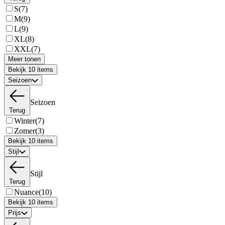
S
(7)
M
(9)
L
(9)
XL
(8)
XXL
(7)
Meer tonen
Bekijk 10 items
Seizoen
Seizoen
Terug
Winter
(7)
Zomer
(3)
Bekijk 10 items
Stijl
Stijl
Terug
Nuance
(10)
Bekijk 10 items
Prijs