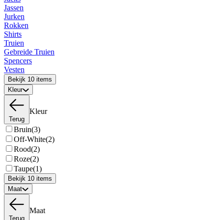
Jassen
Jurken
Rokken
Shirts
Truien
Gebreide Truien
Spencers
Vesten
Bekijk 10 items
Kleur
Kleur
Terug
Bruin
(3)
Off-White
(2)
Rood
(2)
Roze
(2)
Taupe
(1)
Bekijk 10 items
Maat
Maat
Terug