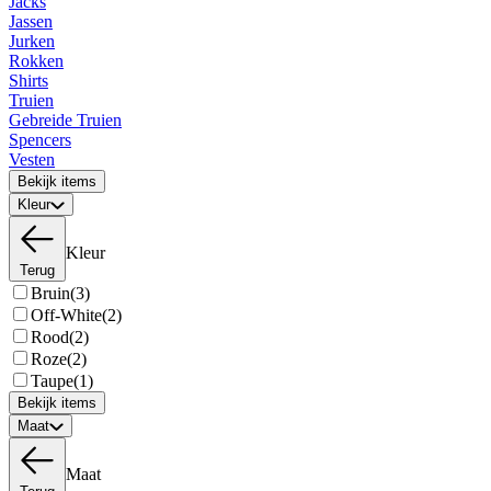
Jacks
Jassen
Jurken
Rokken
Shirts
Truien
Gebreide Truien
Spencers
Vesten
Bekijk items
Kleur
Kleur
Terug
Bruin
(3)
Off-White
(2)
Rood
(2)
Roze
(2)
Taupe
(1)
Bekijk items
Maat
Maat