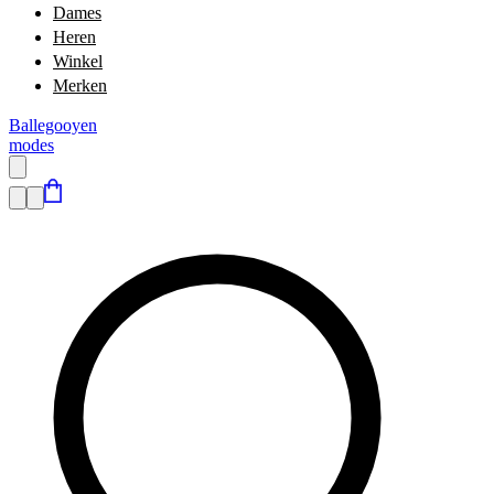
Dames
Heren
Winkel
Merken
Ballegooyen
modes