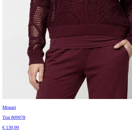
Monari
Trui 809978
€ 139,99