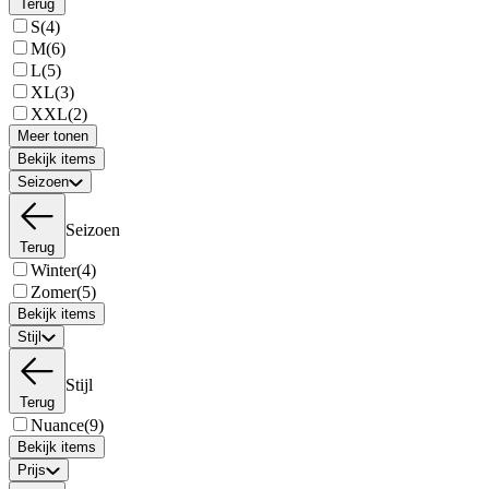
Terug
S
(4)
M
(6)
L
(5)
XL
(3)
XXL
(2)
Meer tonen
Bekijk items
Seizoen
Seizoen
Terug
Winter
(4)
Zomer
(5)
Bekijk items
Stijl
Stijl
Terug
Nuance
(9)
Bekijk items
Prijs