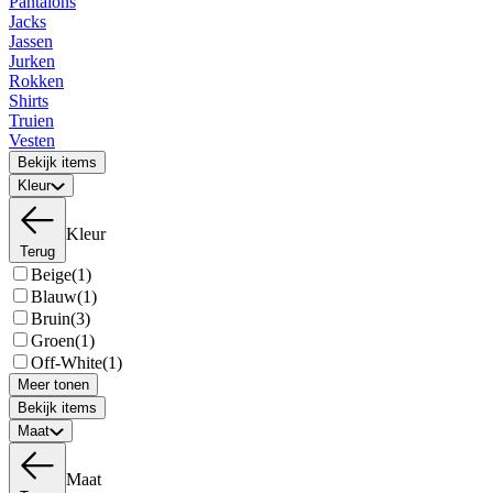
Pantalons
Jacks
Jassen
Jurken
Rokken
Shirts
Truien
Vesten
Bekijk items
Kleur
Kleur
Terug
Beige
(1)
Blauw
(1)
Bruin
(3)
Groen
(1)
Off-White
(1)
Meer tonen
Bekijk items
Maat
Maat