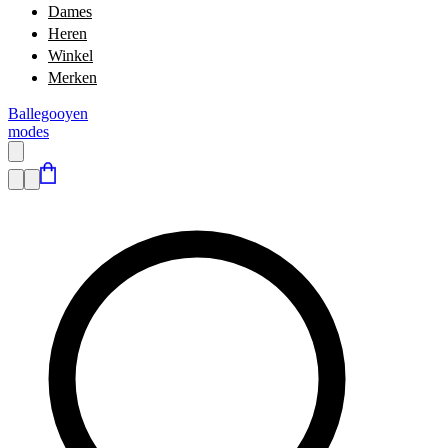
Dames
Heren
Winkel
Merken
Ballegooyen
modes