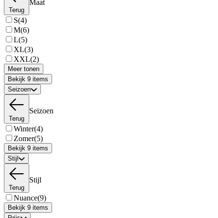
Maat
Terug
S
(4)
M
(6)
L
(5)
XL
(3)
XXL
(2)
Meer tonen
Bekijk 9 items
Seizoen
Seizoen
Terug
Winter
(4)
Zomer
(5)
Bekijk 9 items
Stijl
Stijl
Terug
Nuance
(9)
Bekijk 9 items
Prijs