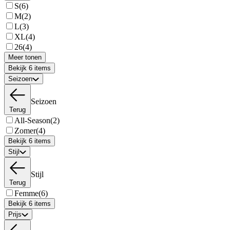
S
(6)
M
(2)
L
(3)
XL
(4)
26
(4)
Meer tonen
Bekijk 6 items
Seizoen
Seizoen
Terug
All-Season
(2)
Zomer
(4)
Bekijk 6 items
Stijl
Stijl
Terug
Femme
(6)
Bekijk 6 items
Prijs