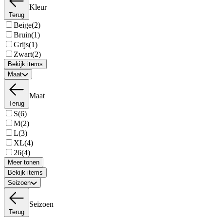
Kleur
Terug
Beige
(2)
Bruin
(1)
Grijs
(1)
Zwart
(2)
Bekijk items
Maat
Maat
Terug
S
(6)
M
(2)
L
(3)
XL
(4)
26
(4)
Meer tonen
Bekijk items
Seizoen
Seizoen
Terug