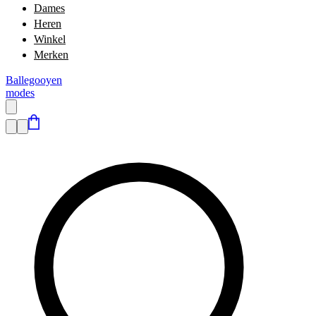
Dames
Heren
Winkel
Merken
Ballegooyen
modes