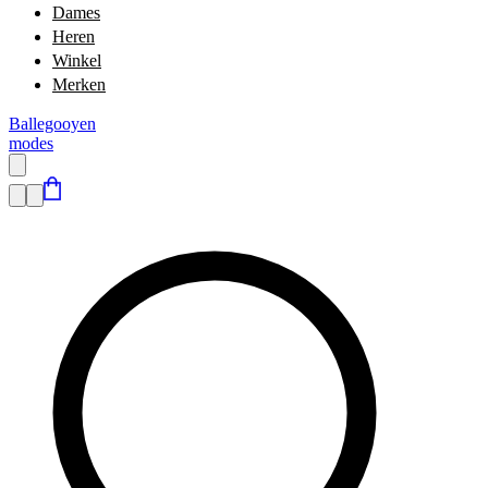
Dames
Heren
Winkel
Merken
Ballegooyen
modes