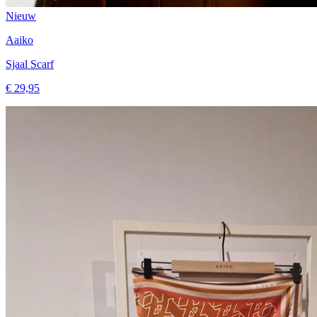
Nieuw
Aaiko
Sjaal Scarf
€ 29,95