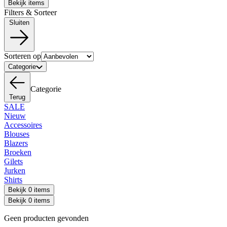
Bekijk items
Filters & Sorteer
Sluiten
Sorteren op
Categorie
Categorie
Terug
SALE
Nieuw
Accessoires
Blouses
Blazers
Broeken
Gilets
Jurken
Shirts
Bekijk 0 items
Bekijk 0 items
Geen producten gevonden