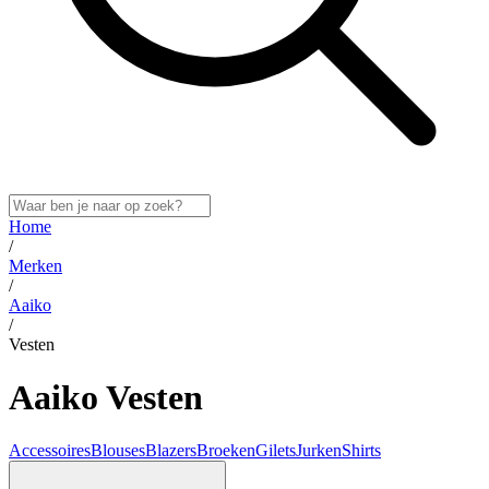
Home
/
Merken
/
Aaiko
/
Vesten
Aaiko Vesten
Accessoires
Blouses
Blazers
Broeken
Gilets
Jurken
Shirts