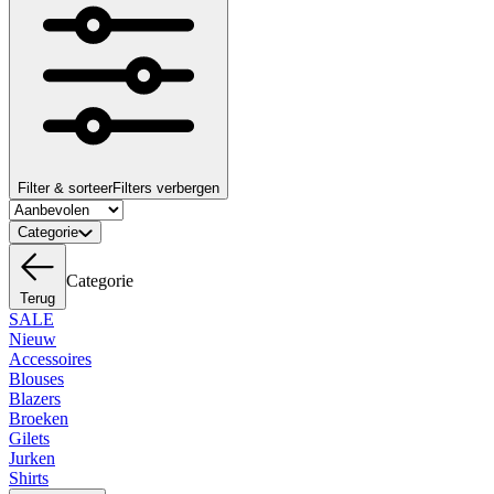
Filter & sorteer
Filters verbergen
Categorie
Categorie
Terug
SALE
Nieuw
Accessoires
Blouses
Blazers
Broeken
Gilets
Jurken
Shirts