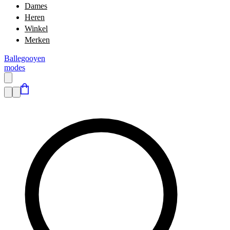
Dames
Heren
Winkel
Merken
Ballegooyen
modes