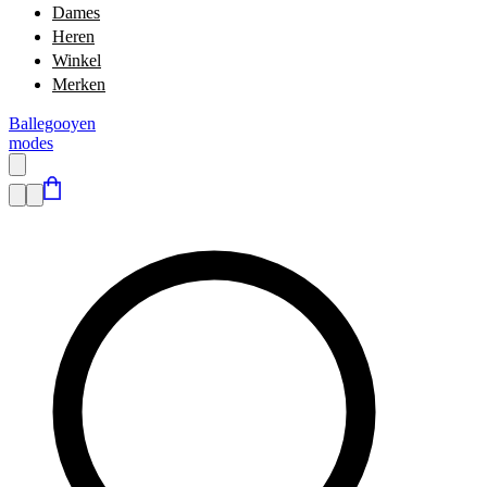
Dames
Heren
Winkel
Merken
Ballegooyen
modes