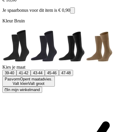
Je spaarbonus voor dit item is
€ 0,90
Kleur
Bruin
Kies je maat
39-40
41-42
43-44
45-46
47-48
Pasvorm
Opent maatadvies.
Valt klein
Valt groot
In mijn winkelmand