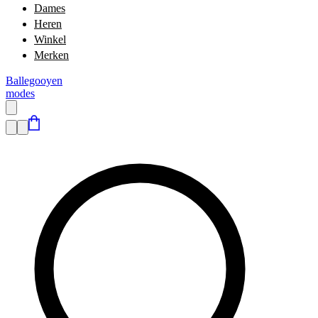
Dames
Heren
Winkel
Merken
Ballegooyen
modes