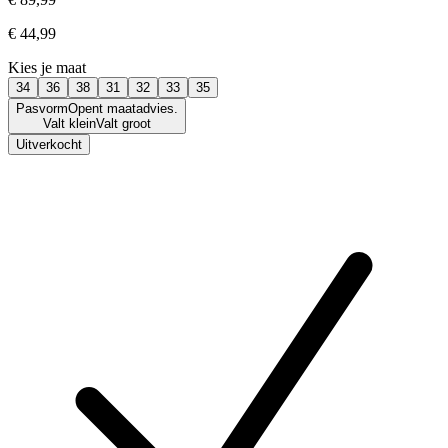
€ 44,99
Kies je maat
34
36
38
31
32
33
35
Pasvorm
Opent maatadvies.
Valt klein
Valt groot
Uitverkocht