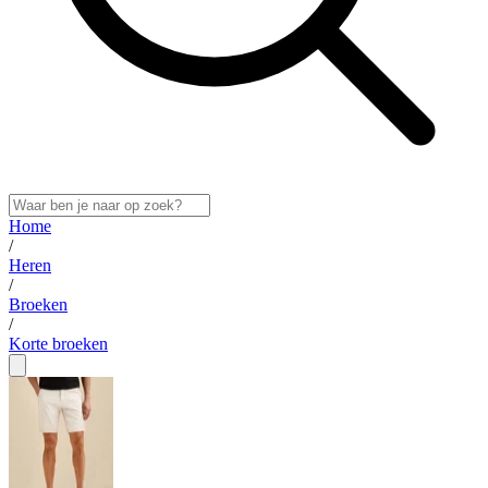
Home
/
Heren
/
Broeken
/
Korte broeken