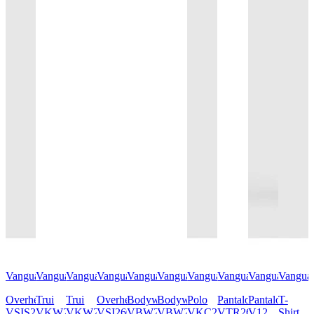
Vanguard
Vanguard
Vanguard
Vanguard
Vanguard
Vanguard
Vanguard
Vanguard
Vanguard
Vangua
Overhemd
Trui
Trui
Overhemd
Bodywarmer
Bodywarmer
Polo
Pantalon
Pantalon
T-
VSIS2605285
VKW2608302
VKW2608301
VSI2608210
VBW2608170
VBW2608170
VKC2608354
VTR2607700
V12
Shirt