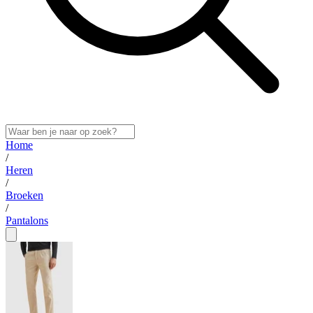
Home
/
Heren
/
Broeken
/
Pantalons