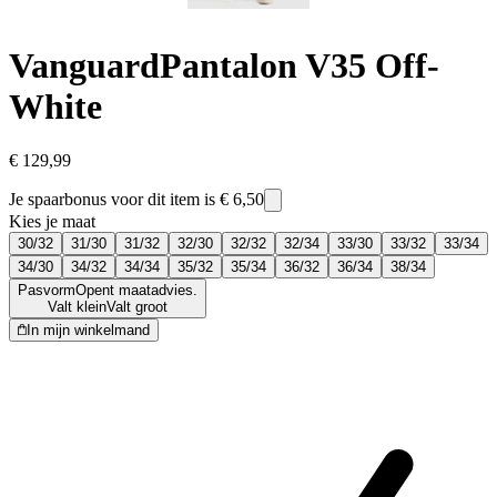
Vanguard
Pantalon V35 Off-
White
€ 129,99
Je spaarbonus voor dit item is
€ 6,50
Kies je maat
30/32
31/30
31/32
32/30
32/32
32/34
33/30
33/32
33/34
34/30
34/32
34/34
35/32
35/34
36/32
36/34
38/34
Pasvorm
Opent maatadvies.
Valt klein
Valt groot
In mijn winkelmand