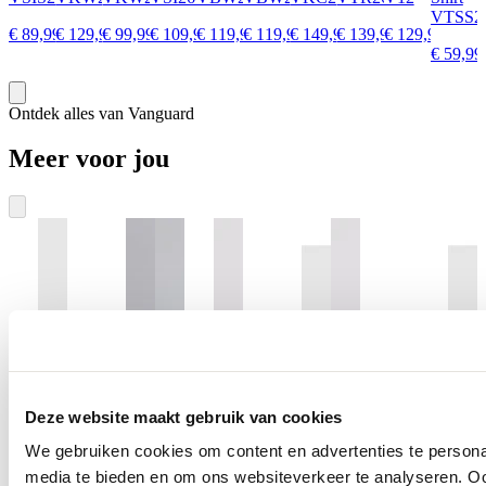
VTSS2
€ 89,99
€ 129,99
€ 99,99
€ 109,99
€ 119,99
€ 119,99
€ 149,99
€ 139,99
€ 129,99
€ 59,99
Ontdek alles van Vanguard
Meer voor jou
Deze website maakt gebruik van cookies
We gebruiken cookies om content en advertenties te personal
media te bieden en om ons websiteverkeer te analyseren. Oo