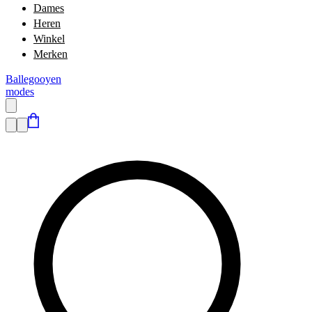
Dames
Heren
Winkel
Merken
Ballegooyen
modes