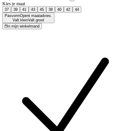
Kies je maat
37
39
41
43
45
38
40
42
44
Pasvorm
Opent maatadvies.
Valt klein
Valt groot
In mijn winkelmand