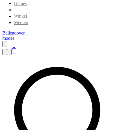
Dames
Heren
Winkel
Merken
Ballegooyen
modes