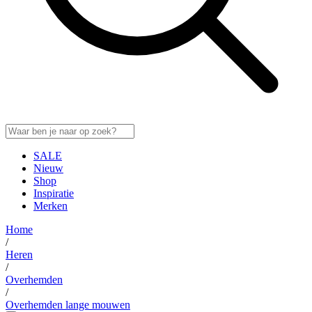
SALE
Nieuw
Shop
Inspiratie
Merken
Home
/
Heren
/
Overhemden
/
Overhemden lange mouwen