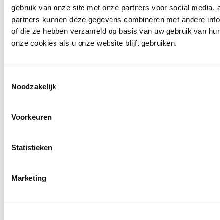
€ 119,95
gebruik van onze site met onze partners voor social media,
partners kunnen deze gegevens combineren met andere inform
Ontdek alles van Studio Anneloes
of die ze hebben verzameld op basis van uw gebruik van hu
onze cookies als u onze website blijft gebruiken.
Meer voor jou
Toestemmingsselectie
Noodzakelijk
Voorkeuren
Statistieken
Marketing