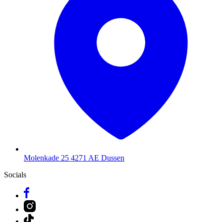
Molenkade 25
4271 AE Dussen
Socials