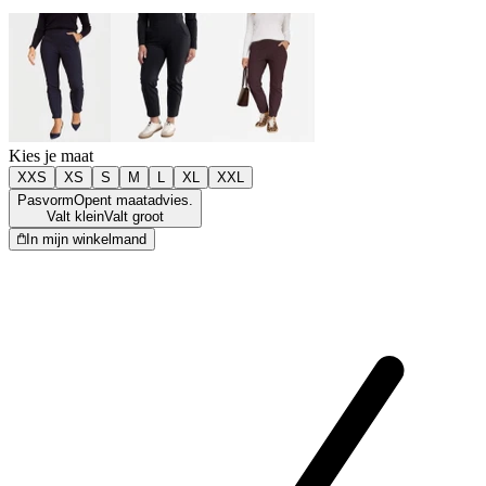
Kies je maat
XXS
XS
S
M
L
XL
XXL
Pasvorm
Opent maatadvies.
Valt klein
Valt groot
In mijn winkelmand