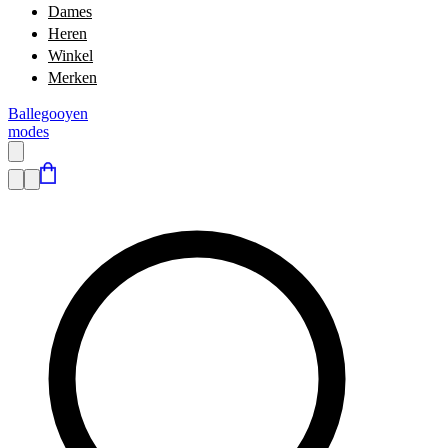
Dames
Heren
Winkel
Merken
Ballegooyen
modes