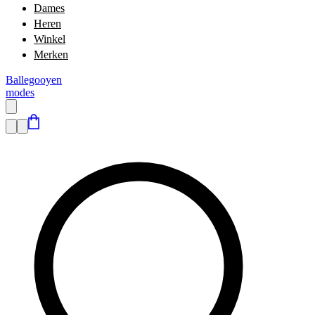
Dames
Heren
Winkel
Merken
Ballegooyen
modes