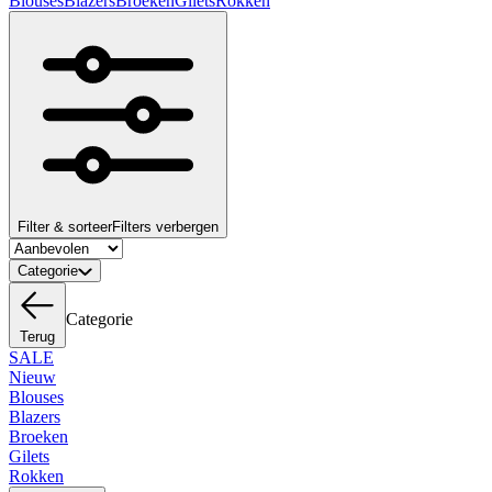
Blouses
Blazers
Broeken
Gilets
Rokken
Filter & sorteer
Filters verbergen
Categorie
Categorie
Terug
SALE
Nieuw
Blouses
Blazers
Broeken
Gilets
Rokken