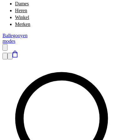
Dames
Heren
Winkel
Merken
Ballegooyen
modes