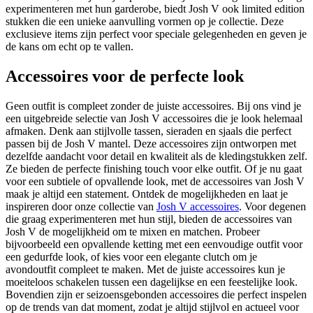
experimenteren met hun garderobe, biedt Josh V ook limited edition
stukken die een unieke aanvulling vormen op je collectie. Deze
exclusieve items zijn perfect voor speciale gelegenheden en geven je
de kans om echt op te vallen.
Accessoires voor de perfecte look
Geen outfit is compleet zonder de juiste accessoires. Bij ons vind je
een uitgebreide selectie van Josh V accessoires die je look helemaal
afmaken. Denk aan stijlvolle tassen, sieraden en sjaals die perfect
passen bij de Josh V mantel. Deze accessoires zijn ontworpen met
dezelfde aandacht voor detail en kwaliteit als de kledingstukken zelf.
Ze bieden de perfecte finishing touch voor elke outfit. Of je nu gaat
voor een subtiele of opvallende look, met de accessoires van Josh V
maak je altijd een statement. Ontdek de mogelijkheden en laat je
inspireren door onze collectie van
Josh V accessoires
. Voor degenen
die graag experimenteren met hun stijl, bieden de accessoires van
Josh V de mogelijkheid om te mixen en matchen. Probeer
bijvoorbeeld een opvallende ketting met een eenvoudige outfit voor
een gedurfde look, of kies voor een elegante clutch om je
avondoutfit compleet te maken. Met de juiste accessoires kun je
moeiteloos schakelen tussen een dagelijkse en een feestelijke look.
Bovendien zijn er seizoensgebonden accessoires die perfect inspelen
op de trends van dat moment, zodat je altijd stijlvol en actueel voor