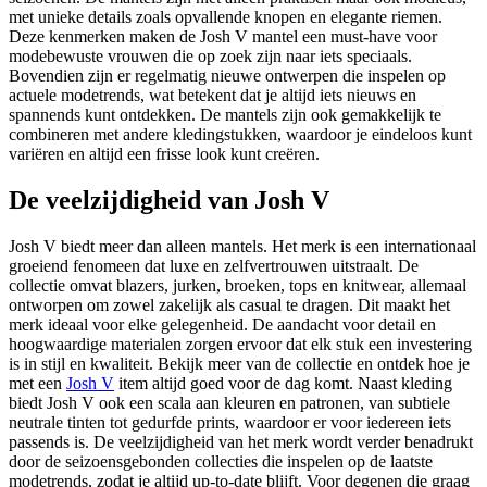
met unieke details zoals opvallende knopen en elegante riemen.
Deze kenmerken maken de Josh V mantel een must-have voor
modebewuste vrouwen die op zoek zijn naar iets speciaals.
Bovendien zijn er regelmatig nieuwe ontwerpen die inspelen op
actuele modetrends, wat betekent dat je altijd iets nieuws en
spannends kunt ontdekken. De mantels zijn ook gemakkelijk te
combineren met andere kledingstukken, waardoor je eindeloos kunt
variëren en altijd een frisse look kunt creëren.
De veelzijdigheid van Josh V
Josh V biedt meer dan alleen mantels. Het merk is een internationaal
groeiend fenomeen dat luxe en zelfvertrouwen uitstraalt. De
collectie omvat blazers, jurken, broeken, tops en knitwear, allemaal
ontworpen om zowel zakelijk als casual te dragen. Dit maakt het
merk ideaal voor elke gelegenheid. De aandacht voor detail en
hoogwaardige materialen zorgen ervoor dat elk stuk een investering
is in stijl en kwaliteit. Bekijk meer van de collectie en ontdek hoe je
met een
Josh V
item altijd goed voor de dag komt. Naast kleding
biedt Josh V ook een scala aan kleuren en patronen, van subtiele
neutrale tinten tot gedurfde prints, waardoor er voor iedereen iets
passends is. De veelzijdigheid van het merk wordt verder benadrukt
door de seizoensgebonden collecties die inspelen op de laatste
modetrends, zodat je altijd up-to-date blijft. Voor degenen die graag