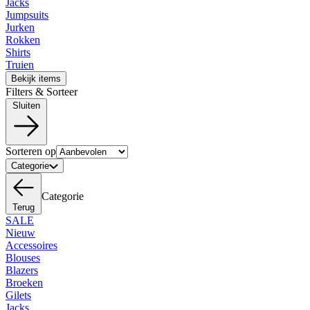
Jacks
Jumpsuits
Jurken
Rokken
Shirts
Truien
Bekijk items
Filters & Sorteer
Sluiten
Sorteren op
Categorie
Categorie
Terug
SALE
Nieuw
Accessoires
Blouses
Blazers
Broeken
Gilets
Jacks