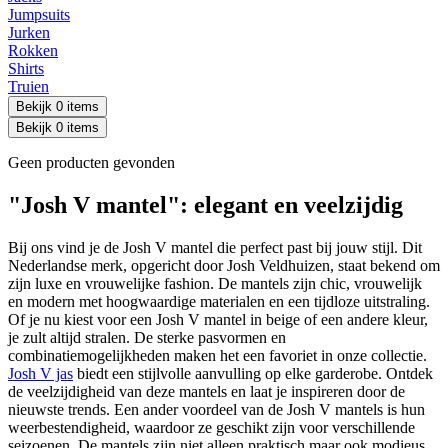
Jumpsuits
Jurken
Rokken
Shirts
Truien
Bekijk 0 items
Bekijk 0 items
Geen producten gevonden
"Josh V mantel": elegant en veelzijdig
Bij ons vind je de Josh V mantel die perfect past bij jouw stijl. Dit
Nederlandse merk, opgericht door Josh Veldhuizen, staat bekend om
zijn luxe en vrouwelijke fashion. De mantels zijn chic, vrouwelijk
en modern met hoogwaardige materialen en een tijdloze uitstraling.
Of je nu kiest voor een Josh V mantel in beige of een andere kleur,
je zult altijd stralen. De sterke pasvormen en
combinatiemogelijkheden maken het een favoriet in onze collectie.
Josh V jas
biedt een stijlvolle aanvulling op elke garderobe. Ontdek
de veelzijdigheid van deze mantels en laat je inspireren door de
nieuwste trends. Een ander voordeel van de Josh V mantels is hun
weerbestendigheid, waardoor ze geschikt zijn voor verschillende
seizoenen. De mantels zijn niet alleen praktisch maar ook modieus,