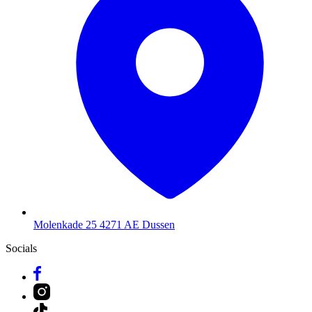
Molenkade 25
4271 AE Dussen
Socials