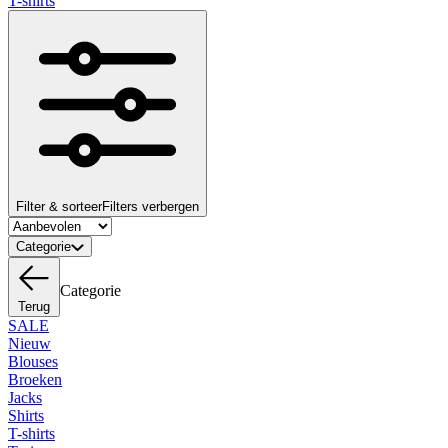
T-shirts
Filter & sorteer
Filters verbergen
Categorie
Categorie
Terug
SALE
Nieuw
Blouses
Broeken
Jacks
Shirts
T-shirts