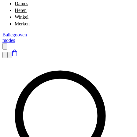
Dames
Heren
Winkel
Merken
Ballegooyen
modes