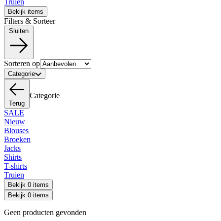
Truien
Bekijk items
Filters & Sorteer
Sluiten
Sorteren op
Categorie
Categorie
Terug
SALE
Nieuw
Blouses
Broeken
Jacks
Shirts
T-shirts
Truien
Bekijk 0 items
Bekijk 0 items
Geen producten gevonden