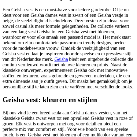
Een Geisha vest is een must-have voor iedere garderobe. Of je nu
kiest voor een Geisha dames vest in zwart of een Geisha vestje in
beige, de veelzijdigheid is eindeloos. Deze vesten zijn ideaal voor
zowel casual als meer formele gelegenheden. De collectie varieert
van een lang vest Geisha tot een Geisha vest met bloemen,
waardoor er voor elke smaak een passend model is. Het merk staat
bekend om zijn comfortabele pasvorm en trendy designs, perfect
voor de modebewuste vrouw. Ontdek de veelzijdigheid van een
Geisha vest en laat je inspireren door de speelse en expressieve stijl
van dit Nederlandse merk.
Geisha
biedt een uitgebreide collectie die
continu vernieuwd wordt met nieuwe kleuren en prints. Naast de
klassieke ontwerpen, experimenteert Geisha ook met innovatieve
stoffen en texturen, zoals gebreide en geweven materialen, die een
extra dimensie aan je outfit geven. Dit maakt het gemakkelijk om je
persoonlijke stijl te laten zien en te variëren met verschillende looks.
Geisha vest: kleuren en stijlen
Bij ons vind je een breed scala aan Geisha dames vesten, van het
klassieke Geisha zwart vest tot een opvallend Geisha vest in roze of
groen. Elk vest is ontworpen met oog voor detail en biedt een
perfecte mix van comfort en stijl. Voor wie houdt van een speelse
touch, is een Geisha vest met bloemen of een multicolor variant een