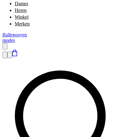
Dames
Heren
Winkel
Merken
Ballegooyen
modes