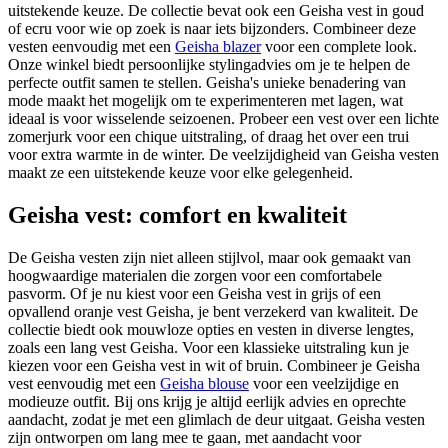
uitstekende keuze. De collectie bevat ook een Geisha vest in goud
of ecru voor wie op zoek is naar iets bijzonders. Combineer deze
vesten eenvoudig met een
Geisha blazer
voor een complete look.
Onze winkel biedt persoonlijke stylingadvies om je te helpen de
perfecte outfit samen te stellen. Geisha's unieke benadering van
mode maakt het mogelijk om te experimenteren met lagen, wat
ideaal is voor wisselende seizoenen. Probeer een vest over een lichte
zomerjurk voor een chique uitstraling, of draag het over een trui
voor extra warmte in de winter. De veelzijdigheid van Geisha vesten
maakt ze een uitstekende keuze voor elke gelegenheid.
Geisha vest: comfort en kwaliteit
De Geisha vesten zijn niet alleen stijlvol, maar ook gemaakt van
hoogwaardige materialen die zorgen voor een comfortabele
pasvorm. Of je nu kiest voor een Geisha vest in grijs of een
opvallend oranje vest Geisha, je bent verzekerd van kwaliteit. De
collectie biedt ook mouwloze opties en vesten in diverse lengtes,
zoals een lang vest Geisha. Voor een klassieke uitstraling kun je
kiezen voor een Geisha vest in wit of bruin. Combineer je Geisha
vest eenvoudig met een
Geisha blouse
voor een veelzijdige en
modieuze outfit. Bij ons krijg je altijd eerlijk advies en oprechte
aandacht, zodat je met een glimlach de deur uitgaat. Geisha vesten
zijn ontworpen om lang mee te gaan, met aandacht voor