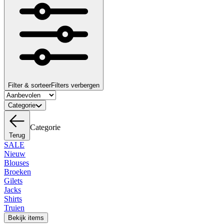
Filter & sorteer
Filters verbergen
Categorie
Categorie
Terug
SALE
Nieuw
Blouses
Broeken
Gilets
Jacks
Shirts
Truien
Bekijk items