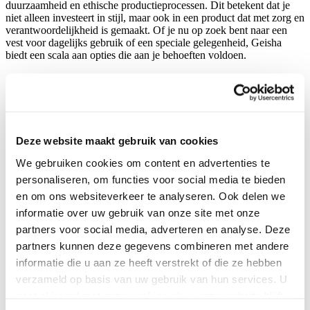
duurzaamheid en ethische productieprocessen. Dit betekent dat je
niet alleen investeert in stijl, maar ook in een product dat met zorg en
verantwoordelijkheid is gemaakt. Of je nu op zoek bent naar een
vest voor dagelijks gebruik of een speciale gelegenheid, Geisha
biedt een scala aan opties die aan je behoeften voldoen.
Veelgestelde vragen over Geisha vest
Geisha vesten zijn populair vanwege hun veelzijdigheid en stijlvolle
ontwerpen. Of je nu op zoek bent naar een casual look of iets
formelers, een Geisha vest biedt uitkomst. De collectie varieert van
Deze website maakt gebruik van cookies
klassieke kleuren zoals zwart en beige tot opvallendere tinten zoals
We gebruiken cookies om content en advertenties te
roze en groen. Elk vest is ontworpen met oog voor detail en biedt
een comfortabele pasvorm. Dit maakt ze ideaal voor dagelijks
personaliseren, om functies voor social media te bieden
gebruik en speciale gelegenheden. Ontdek de diversiteit en kwaliteit
en om ons websiteverkeer te analyseren. Ook delen we
van Geisha vesten in onze winkel.
informatie over uw gebruik van onze site met onze
Hoe combineer ik een Geisha vest?
partners voor social media, adverteren en analyse. Deze
partners kunnen deze gegevens combineren met andere
Een Geisha vest is eenvoudig te combineren met verschillende
informatie die u aan ze heeft verstrekt of die ze hebben
outfits. Voor een elegante look kun je een Geisha vest dragen over
verzameld op basis van uw gebruik van hun services. U
een
Geisha blouse lange mouw
. Dit zorgt voor een stijlvolle en
gelaagde outfit die perfect is voor zowel kantoor als een avondje uit.
gaat akkoord met onze cookies als u onze website blijft
Experimenteer met kleuren en texturen om je persoonlijke stijl te