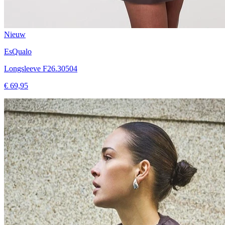
Nieuw
EsQualo
Longsleeve F26.30504
€ 69,95