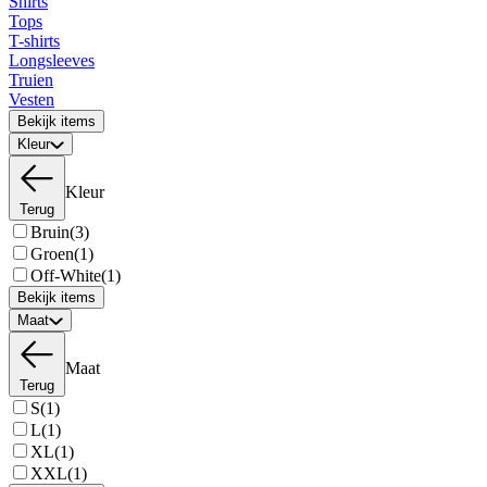
Shirts
Tops
T-shirts
Longsleeves
Truien
Vesten
Bekijk items
Kleur
Kleur
Terug
Bruin
(3)
Groen
(1)
Off-White
(1)
Bekijk items
Maat
Maat
Terug
S
(1)
L
(1)
XL
(1)
XXL
(1)