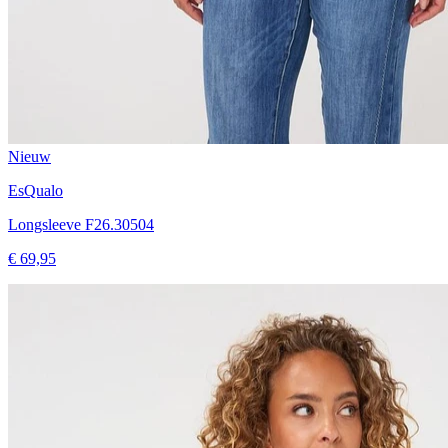
Nieuw
EsQualo
Longsleeve F26.30504
€ 69,95