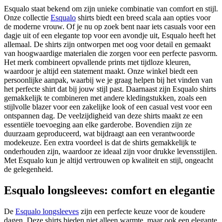
Esqualo staat bekend om zijn unieke combinatie van comfort en stijl.
Onze collectie
Esqualo
shirts biedt een breed scala aan opties voor
de moderne vrouw. Of je nu op zoek bent naar iets casuals voor een
dagje uit of een elegante top voor een avondje uit, Esqualo heeft het
allemaal. De shirts zijn ontworpen met oog voor detail en gemaakt
van hoogwaardige materialen die zorgen voor een perfecte pasvorm.
Het merk combineert opvallende prints met tijdloze kleuren,
waardoor je altijd een statement maakt. Onze winkel biedt een
persoonlijke aanpak, waarbij we je graag helpen bij het vinden van
het perfecte shirt dat bij jouw stijl past. Daarnaast zijn Esqualo shirts
gemakkelijk te combineren met andere kledingstukken, zoals een
stijlvolle blazer voor een zakelijke look of een casual vest voor een
ontspannen dag. De veelzijdigheid van deze shirts maakt ze een
essentiële toevoeging aan elke garderobe. Bovendien zijn ze
duurzaam geproduceerd, wat bijdraagt aan een verantwoorde
modekeuze. Een extra voordeel is dat de shirts gemakkelijk te
onderhouden zijn, waardoor ze ideaal zijn voor drukke levensstijlen.
Met Esqualo kun je altijd vertrouwen op kwaliteit en stijl, ongeacht
de gelegenheid.
Esqualo longsleeves: comfort en elegantie
De
Esqualo longsleeves
zijn een perfecte keuze voor de koudere
dagen. Deze shirts bieden niet alleen warmte, maar ook een elegante