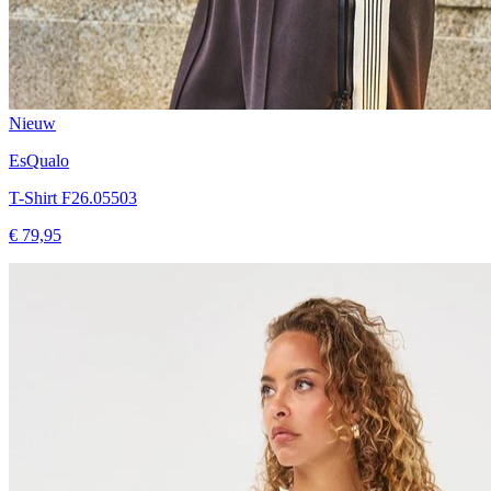
Nieuw
EsQualo
T-Shirt F26.05503
€ 79,95