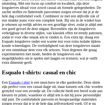
uitstraling. Met een focus op comfort en kwaliteit, zijn deze
longsleeves ideaal voor zowel casual als formele gelegenheden. De
zachte stoffen en flatterende pasvormen zorgen ervoor dat je je de
hele dag comfortabel voelt. Combineer ze met een stijlvolle rok of
een strakke jeans voor een complete look. Bij ons in de winkel kun
je rekenen op eerlijk advies en een gezellige sfeer, zodat je altijd met
een goed gevoel de deur uitgaat. Bovendien zijn de longsleeves
verkrijgbaar in diverse stijlen, van klassiek effen tot trendy patronen,
zodat er voor elke smaak iets te vinden is. Een extra tip: draag een
Esqualo longsleeve onder een warme trui voor extra isolatie tijdens
koude winterdagen. De veelzijdigheid van deze longsleeves maakt
ze een onmisbaar item voor elk seizoen. Voor degenen die graag
experimenteren met mode, bieden de longsleeves ook
mogelijkheden om te spelen met laagjes en texturen, wat je outfit
extra dimensie geeft.
Esqualo t-shirts: casual en chic
Een
Esqualo t shirt
is een must-have in elke garderobe. Deze shirts
zijn perfect voor een casual dagje uit, maar kunnen ook chic worden
gestyled voor een avondje uit. De collectie biedt een breed scala aan
kleuren en prints, waardoor er altijd iets is dat bij jouw persoonlijke
stijl past. De comfortabele pasvorm en hoogwaardige materialen
zorgen ervoor dat je je de hele dag zelfverzekerd voelt. Of je nu