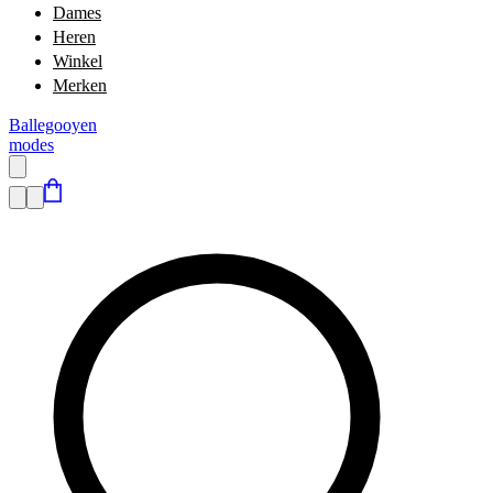
Dames
Heren
Winkel
Merken
Ballegooyen
modes