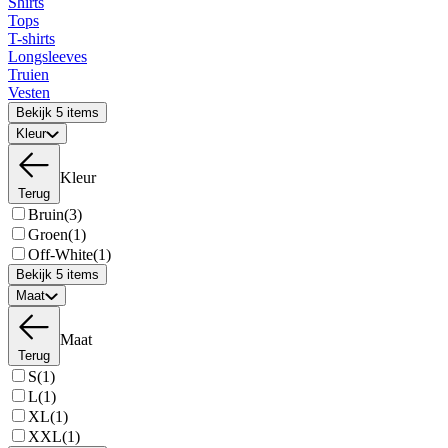
Shirts
Tops
T-shirts
Longsleeves
Truien
Vesten
Bekijk 5 items
Kleur
Kleur
Terug
Bruin
(3)
Groen
(1)
Off-White
(1)
Bekijk 5 items
Maat
Maat
Terug
S
(1)
L
(1)
XL
(1)
XXL
(1)