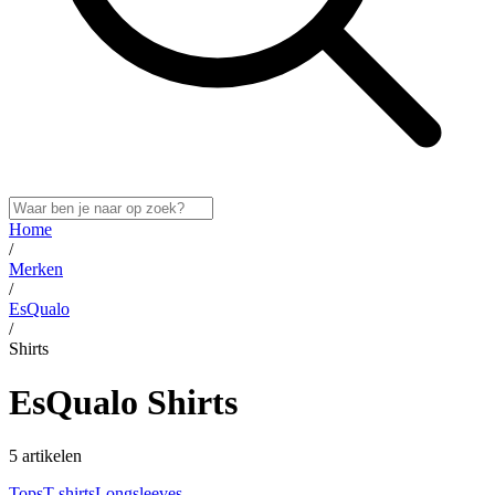
Home
/
Merken
/
EsQualo
/
Shirts
EsQualo Shirts
5 artikelen
Tops
T-shirts
Longsleeves