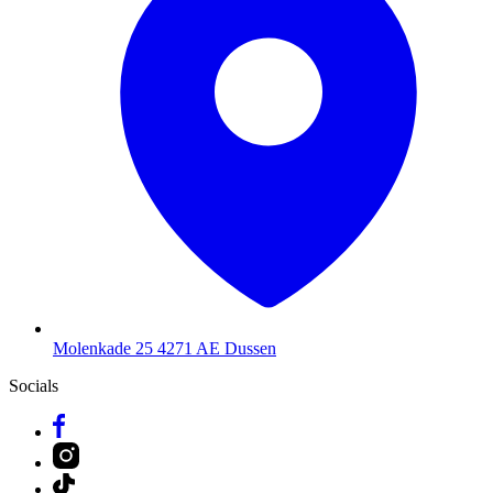
Molenkade 25
4271 AE Dussen
Socials