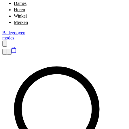
Dames
Heren
Winkel
Merken
Ballegooyen
modes