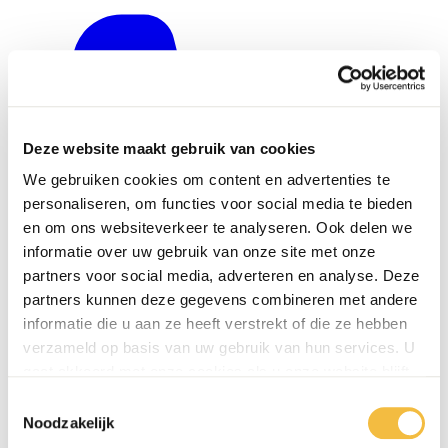
Deze website maakt gebruik van cookies
We gebruiken cookies om content en advertenties te
personaliseren, om functies voor social media te bieden
en om ons websiteverkeer te analyseren. Ook delen we
informatie over uw gebruik van onze site met onze
partners voor social media, adverteren en analyse. Deze
partners kunnen deze gegevens combineren met andere
informatie die u aan ze heeft verstrekt of die ze hebben
verzameld op basis van uw gebruik van hun services. U
gaat akkoord met onze cookies als u onze website blijft
0416 - 39 12 30
gebruiken.
Toestemmingsselectie
WhatsApp
Noodzakelijk