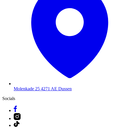
Molenkade 25
4271 AE Dussen
Socials