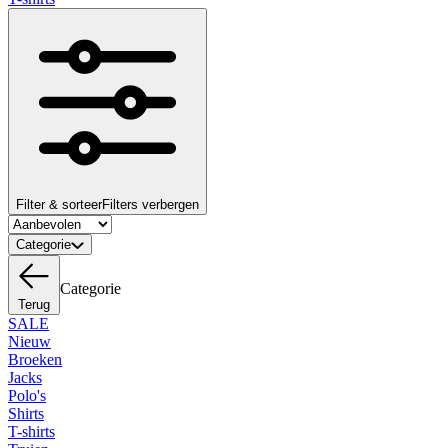
Filter & sorteer
Filters verbergen
Categorie
Categorie
Terug
SALE
Nieuw
Broeken
Jacks
Polo's
Shirts
T-shirts