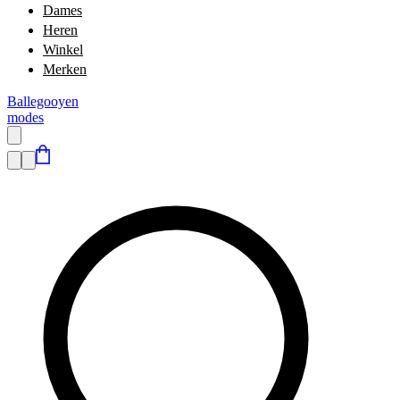
Dames
Heren
Winkel
Merken
Ballegooyen
modes