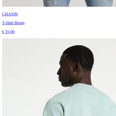
CHASIN
T-Shirt Brody
€ 35,00