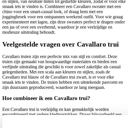
en stijlen, van neutrale tinten tot gedurfde kleuren, zodat er voor elke
smaak iets te vinden is. Combineer een Cavallaro sweater met een
chino voor een smart-casual look, of draag hem met een
joggingbroek voor een ontspannen weekend outfit. Voor wie graag
experimenteert met lagen, zijn deze sweaters perfect te dragen onder
een jas of over een overhemd, waardoor je een veelzijdige en
modieuze uitstraling behoudt.
Veelgestelde vragen over Cavallaro trui
Cavallaro truien zijn een perfecte mix van stijl en comfort. Deze
truien zijn gemaakt van hoogwaardige materialen en bieden een
verfijnde uitstraling die geschikt is voor zowel zakelijke als casual
gelegenheden. Met een scala aan kleuren en stijlen, zoals de
Cavallaro trui blauw of de Cavallaro trui zwart, is er voor elke
smaak iets te vinden. De truien hebben een uitstekende pasvorm en
zijn duurzaam geproduceerd, waardoor ze lang meegaan.
Hoe combineer ik een Cavallaro trui?
Een Cavallaro trui is veelzijdig en kan gemakkelijk worden
gecombineerd met andere kledingstukken. Draag bijvoorbeeld een
Cavallaro trui met een stijlvolle
Cavallaro broek
voor een elegante
look. Deze combinatie is ideaal voor zowel kantoor als informele