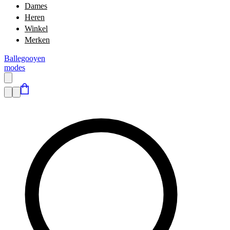
Dames
Heren
Winkel
Merken
Ballegooyen
modes