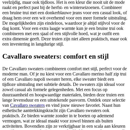
veelzijdig, maar ook tijdloos. Het is een kleur die nooit uit de mode
raakt en perfect past bij de herfst- en winterseizoenen. Combineer
een bruine trui met een donkerblauwe jeans voor een casual look, of
draag hem over een wit overhemd voor een meer formele uitstraling.
De mogelijkheden zijn eindeloos, waardoor je altijd stijlvol voor de
dag komt. Voor een extra laagje warmte kun je een bruine trui ook
combineren met een sjaal of een stijlvolle hoed, wat je outfit een
extra dimensie geeft. Deze truien zijn niet alleen praktisch, maar ook
een investering in langdurige stijl.
Cavallaro sweaters: comfort en stijl
De Cavallaro sweaters combineren comfort met stijl, perfect voor de
moderne man. Of je nu kiest voor een Cavallaro merino half zip trui
of een Cavallaro napoli sweater heren, elke sweater biedt een
tijdloze uitstraling met subtiele details. De sweaters zijn ideaal voor
zowel casual als formele gelegenheden. Met een focus op
duurzaamheid en hoogwaardige materialen, bieden deze truien een
lange levensduur en een uitstekende pasvorm. Ontdek onze selectie
van
Cavallaro sweaters
en vind jouw nieuwe favoriet. Naast hun
esthetische aantrekkingskracht zijn Cavallaro sweaters ook
praktisch. Ze bieden warmte zonder in te boeten op ademend
vermogen, wat ze ideaal maakt voor zowel binnen als buiten
activiteiten. Bovendien zijn ze verkrijgbaar in een scala aan kleuren