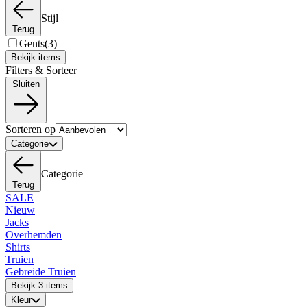
Stijl
Terug
Gents
(3)
Bekijk items
Filters & Sorteer
Sluiten
Sorteren op
Categorie
Categorie
Terug
SALE
Nieuw
Jacks
Overhemden
Shirts
Truien
Gebreide Truien
Bekijk 3 items
Kleur