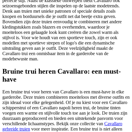
perfecte stijl. Naast de klassieke ontwerpen biedt Cavallaro ook
seizoensgebonden stijlen die inspelen op de laatste modetrends.
Denk aan truien met unieke patronen of speciale details zoals
knopen en borduursels die je outfit net dat beetje extra geven.
Bovendien zijn deze truien eenvoudig te combineren met andere
kledingstukken zoals blazers en overhemden, waardoor je
moeiteloos een gelaagde look kunt creëren die zowel warm als
stijlvol is. Voor wie houdt van een sportieve touch, zijn er ook
modellen met sportieve strepen of logo's die een dynamische
uitstraling geven aan je outfit. Deze veelzijdigheid maakt de
Cavallaro trui een onmisbaar item in de garderobe van de
modebewuste man.
Bruine trui heren Cavallaro: een must-
have
Een bruine trui voor heren van Cavallaro is een must-have in elke
garderobe. Deze truien combineren moeiteloos met diverse outfits en
zijn ideaal voor elke gelegenheid. Of je nu kiest voor een Cavallaro
schipperstrui of een Cavallaro napoli heren trui, de bruine tinten
voegen een warme en stijlvolle touch toe aan je look. De truien zijn
duurzaam geproduceerd en bieden een uitstekende pasvorm voor
verschillende lichaamstypes. Bekijk onze collectie van
Cavallaro
gebreide truien
voor meer inspiratie. Een bruine trui is niet alleen