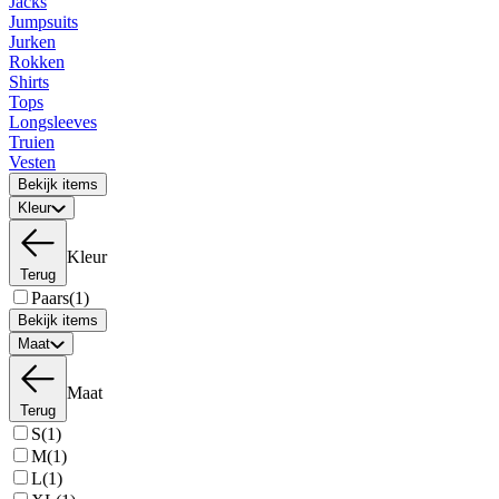
Jacks
Jumpsuits
Jurken
Rokken
Shirts
Tops
Longsleeves
Truien
Vesten
Bekijk items
Kleur
Kleur
Terug
Paars
(1)
Bekijk items
Maat
Maat
Terug
S
(1)
M
(1)
L
(1)