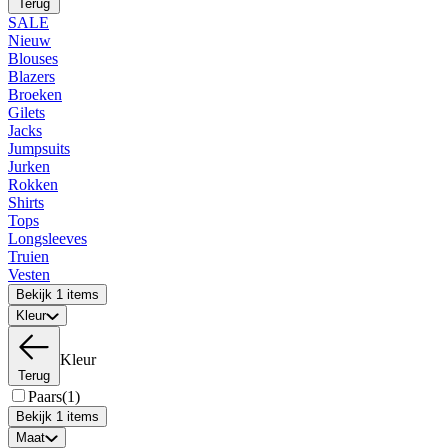
Terug
SALE
Nieuw
Blouses
Blazers
Broeken
Gilets
Jacks
Jumpsuits
Jurken
Rokken
Shirts
Tops
Longsleeves
Truien
Vesten
Bekijk 1 items
Kleur
Kleur
Terug
Paars
(1)
Bekijk 1 items
Maat