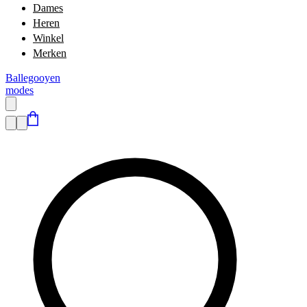
Dames
Heren
Winkel
Merken
Ballegooyen
modes