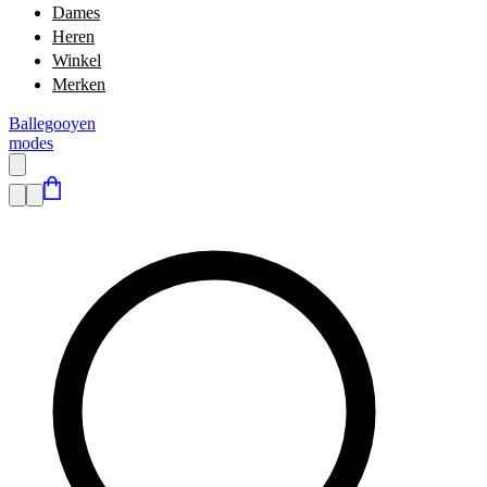
Dames
Heren
Winkel
Merken
Ballegooyen
modes