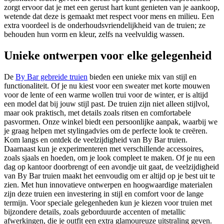
zorgt ervoor dat je met een gerust hart kunt genieten van je aankoop,
wetende dat deze is gemaakt met respect voor mens en milieu. Een
extra voordeel is de onderhoudsvriendelijkheid van de truien; ze
behouden hun vorm en kleur, zelfs na veelvuldig wassen.
Unieke ontwerpen voor elke gelegenheid
De
By Bar gebreide truien
bieden een unieke mix van stijl en
functionaliteit. Of je nu kiest voor een sweater met korte mouwen
voor de lente of een warme wollen trui voor de winter, er is altijd
een model dat bij jouw stijl past. De truien zijn niet alleen stijlvol,
maar ook praktisch, met details zoals ritsen en comfortabele
pasvormen. Onze winkel biedt een persoonlijke aanpak, waarbij we
je graag helpen met stylingadvies om de perfecte look te creëren.
Kom langs en ontdek de veelzijdigheid van By Bar truien.
Daarnaast kun je experimenteren met verschillende accessoires,
zoals sjaals en hoeden, om je look compleet te maken. Of je nu een
dag op kantoor doorbrengt of een avondje uit gaat, de veelzijdigheid
van By Bar truien maakt het eenvoudig om er altijd op je best uit te
zien. Met hun innovatieve ontwerpen en hoogwaardige materialen
zijn deze truien een investering in stijl en comfort voor de lange
termijn. Voor speciale gelegenheden kun je kiezen voor truien met
bijzondere details, zoals geborduurde accenten of metallic
afwerkingen, die je outfit een extra glamoureuze uitstraling geven.