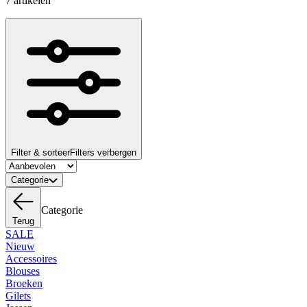
7 artikelen
Filter & sorteer
Filters verbergen
Categorie
Categorie
Terug
SALE
Nieuw
Accessoires
Blouses
Broeken
Gilets