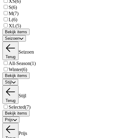
XS
(6)
S
(6)
M
(7)
L
(6)
XL
(5)
Bekijk items
Seizoen
Seizoen
Terug
All-Season
(1)
Winter
(6)
Bekijk items
Stijl
Stijl
Terug
Selected
(7)
Bekijk items
Prijs
Prijs