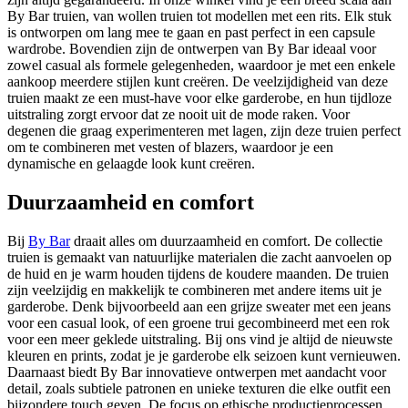
By Bar truien, van wollen truien tot modellen met een rits. Elk stuk
is ontworpen om lang mee te gaan en past perfect in een capsule
wardrobe. Bovendien zijn de ontwerpen van By Bar ideaal voor
zowel casual als formele gelegenheden, waardoor je met een enkele
aankoop meerdere stijlen kunt creëren. De veelzijdigheid van deze
truien maakt ze een must-have voor elke garderobe, en hun tijdloze
uitstraling zorgt ervoor dat ze nooit uit de mode raken. Voor
degenen die graag experimenteren met lagen, zijn deze truien perfect
om te combineren met vesten of blazers, waardoor je een
dynamische en gelaagde look kunt creëren.
Duurzaamheid en comfort
Bij
By Bar
draait alles om duurzaamheid en comfort. De collectie
truien is gemaakt van natuurlijke materialen die zacht aanvoelen op
de huid en je warm houden tijdens de koudere maanden. De truien
zijn veelzijdig en makkelijk te combineren met andere items uit je
garderobe. Denk bijvoorbeeld aan een grijze sweater met een jeans
voor een casual look, of een groene trui gecombineerd met een rok
voor een meer geklede uitstraling. Bij ons vind je altijd de nieuwste
kleuren en prints, zodat je je garderobe elk seizoen kunt vernieuwen.
Daarnaast biedt By Bar innovatieve ontwerpen met aandacht voor
detail, zoals subtiele patronen en unieke texturen die elke outfit een
bijzondere touch geven. De focus op ethische productieprocessen