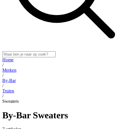
Home
/
Merken
/
By-Bar
/
Truien
/
Sweaters
By-Bar Sweaters