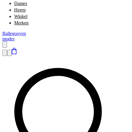
Dames
Heren
Winkel
Merken
Ballegooyen
modes