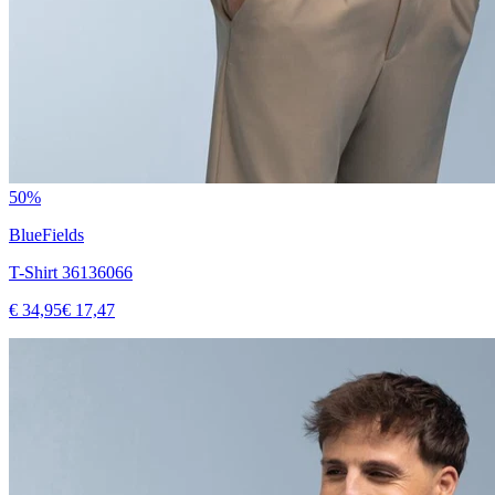
50%
BlueFields
T-Shirt 36136066
€ 34,95
€ 17,47