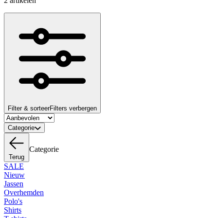
2 artikelen
Filter & sorteer
Filters verbergen
Categorie
Categorie
Terug
SALE
Nieuw
Jassen
Overhemden
Polo's
Shirts