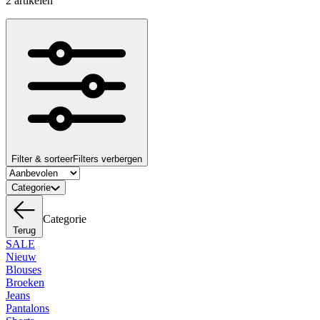
2 artikelen
Filter & sorteer
Filters verbergen
Categorie
Categorie
Terug
SALE
Nieuw
Blouses
Broeken
Jeans
Pantalons