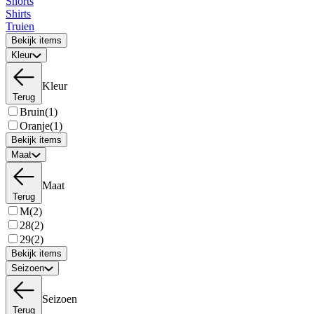
Shorts
Shirts
Truien
Bekijk items
Kleur
Kleur
Terug
Bruin
(1)
Oranje
(1)
Bekijk items
Maat
Maat
Terug
M
(2)
28
(2)
29
(2)
Bekijk items
Seizoen
Seizoen
Terug