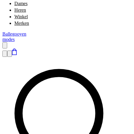
Dames
Heren
Winkel
Merken
Ballegooyen
modes