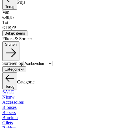
Prijs
Terug
Van
€
Tot
€
Bekijk items
Filters & Sorteer
Sluiten
Sorteren op
Categorie
Categorie
Terug
SALE
Nieuw
Accessoires
Blouses
Blazers
Broeken
Gilets
Rokken