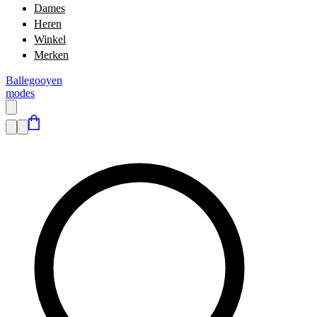
Dames
Heren
Winkel
Merken
Ballegooyen
modes