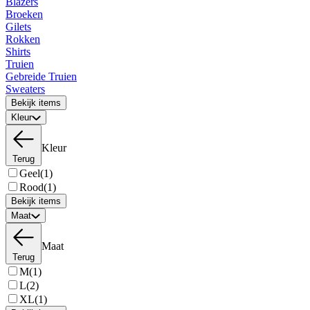
Blazers
Broeken
Gilets
Rokken
Shirts
Truien
Gebreide Truien
Sweaters
Bekijk items
Kleur
Kleur
Terug
Geel
(1)
Rood
(1)
Bekijk items
Maat
Maat
Terug
M
(1)
L
(2)
XL
(1)