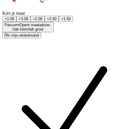
Kies je maat
+1.00
+3.00
+2.00
+2.50
+1.50
Pasvorm
Opent maatadvies.
Valt klein
Valt groot
In mijn winkelmand