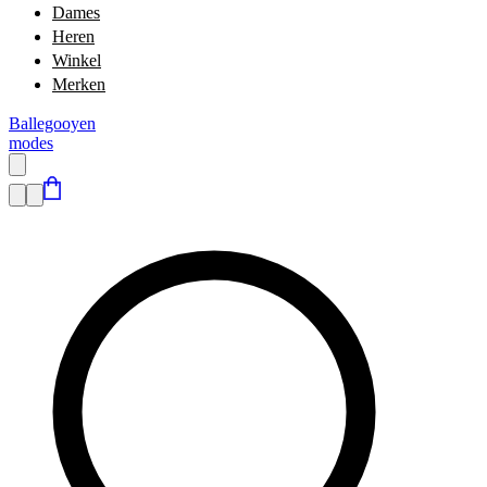
Dames
Heren
Winkel
Merken
Ballegooyen
modes