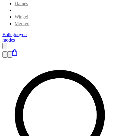
Dames
Heren
Winkel
Merken
Ballegooyen
modes