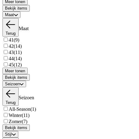
Meer tonen
Bekijk items
Maat
Maat
Terug
41
(9)
42
(14)
43
(11)
44
(14)
45
(12)
Meer tonen
Bekijk items
Seizoen
Seizoen
Terug
All-Season
(1)
Winter
(11)
Zomer
(7)
Bekijk items
Stijl