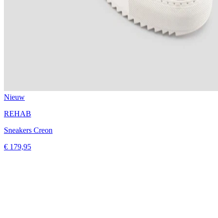
Nieuw
REHAB
Sneakers Creon
€ 179,95