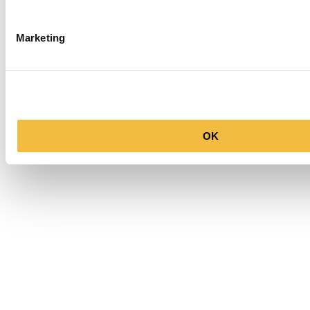
Marketing
Nieuw
REHAB
Sneakers Oliver Mid Sue Nub
€ 179,95
OK