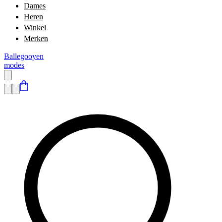
Dames
Heren
Winkel
Merken
Ballegooyen
modes