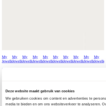
My
My
My
My
My
My
My
My
My
My
Jewellery
Jewellery
Jewellery
Jewellery
Jewellery
Jewellery
Jewellery
Jewellery
Jewellery
Jewelle
Oorbellen
Ketting
Sjaal
Ketting
Oorbellen
Armband
Ring
Armband
Ketting
Oorbell
MJ15621
MJ15990
MJ16509
MJ16005
MJ16049
MJ16021
MJ15496
MJ15368
MJ15389
MJ155
€ 29,99
€ 25,99
€ 29,99
€ 27,99
€ 29,99
€ 29,99
€ 25,99
€ 35,99
€ 25,99
€ 22,99
Deze website maakt gebruik van cookies
Ontdek alles van My Jewellery
We gebruiken cookies om content en advertenties te personal
Meer voor jou
media te bieden en om ons websiteverkeer te analyseren. Oo