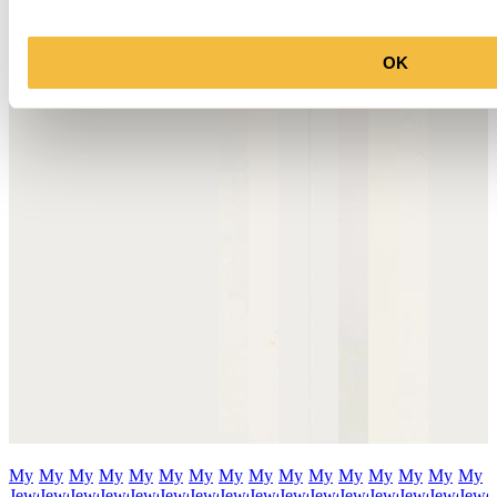
OK
My
My
My
My
My
My
My
My
My
My
My
My
My
My
My
My
Jewellery
Jewellery
Jewellery
Jewellery
Jewellery
Jewellery
Jewellery
Jewellery
Jewellery
Jewellery
Jewellery
Jewellery
Jewellery
Jewellery
Jewellery
Jewel