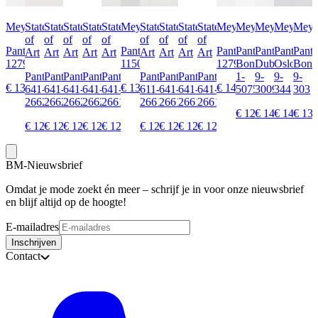
Meyer
State
State
State
State
State
Meyer
State
State
State
State
Meyer
Meyer
Meyer
Meyer
Meye
of
of
of
of
of
of
of
of
of
Pantalon
Pantalon
Pantalon
Pantalon
Pantalon
Pantalon
Panta
Art
Art
Art
Art
Art
Art
Art
Art
Art
1279300900
1150934400
1279300900
Bonn
Dublin
Oslo
Bonn
Pantalon
Pantalon
Pantalon
Pantalon
Pantalon
Pantalon
Pantalon
Pantalon
Pantalon
1-
9-
9-
9-
€ 139,99
€ 139,99
€ 149,99
641-
641-
641-
641-
641-
611-
641-
641-
641-
5075
3009
344
303
2662132
2662134
2662132
2662134
2661732
2661334
2661734
2661732
2661734
€ 129,99
€ 149,99
€ 149,99
€ 139
€ 129,95
€ 129,95
€ 129,95
€ 129,95
€ 129,95
€ 129,95
€ 129,95
€ 129,95
€ 129,95
BM-Nieuwsbrief
Omdat je mode zoekt én meer – schrijf je in voor onze nieuwsbrief
en blijf altijd op de hoogte!
E-mailadres
Inschrijven
Contact