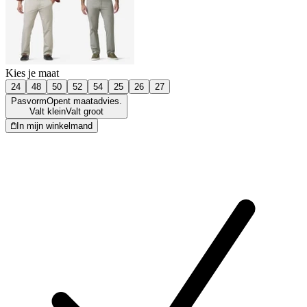
Kies je maat
24
48
50
52
54
25
26
27
Pasvorm
Opent maatadvies.
Valt klein
Valt groot
In mijn winkelmand