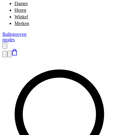
Dames
Heren
Winkel
Merken
Ballegooyen
modes