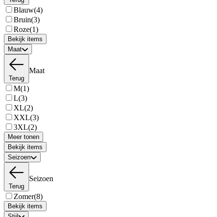
Blauw
(4)
Bruin
(3)
Roze
(1)
Bekijk items
Maat
Maat
Terug
M
(1)
L
(3)
XL
(2)
XXL
(3)
3XL
(2)
Meer tonen
Bekijk items
Seizoen
Seizoen
Terug
Zomer
(8)
Bekijk items
Stijl