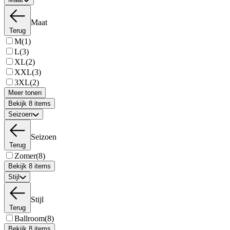
Maat
Terug
M
(1)
L
(3)
XL
(2)
XXL
(3)
3XL
(2)
Meer tonen
Bekijk 8 items
Seizoen
Seizoen
Terug
Zomer
(8)
Bekijk 8 items
Stijl
Stijl
Terug
Ballroom
(8)
Bekijk 8 items