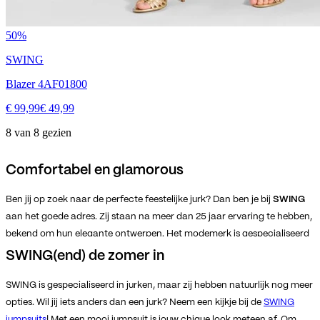
50%
SWING
Blazer 4AF01800
€ 99,99
€ 49,99
8 van 8 gezien
Comfortabel en glamorous
Ben jij op zoek naar de perfecte feestelijke jurk? Dan ben je bij
SWING
aan het goede adres. Zij staan na meer dan 25 jaar ervaring te hebben,
bekend om hun elegante ontwerpen. Het modemerk is gespecialiseerd
in de meest prachtige jurken voor elke gelegenheid. Er is een enorm
SWING(end) de zomer in
breed assortiment waarbij geen jurk hetzelfde is. Wanneer je
bijvoorbeeld een bruiloft of een gala hebt, kijk dan eens naar de
SWING is gespecialiseerd in jurken, maar zij hebben natuurlijk nog meer
SWING
jurk
opties. Wil jij iets anders dan een jurk? Neem een kijkje bij de
. Maar ga je een dagje weg of ga je voor casual chic, dan kun je ook
SWING
zeker slagen!
jumpsuits
! Met een mooi jumpsuit is jouw chique look meteen af. Om