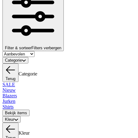
Filter & sorteer
Filters verbergen
Categorie
Categorie
Terug
SALE
Nieuw
Blazers
Jurken
Shirts
Bekijk items
Kleur
Kleur
Terug