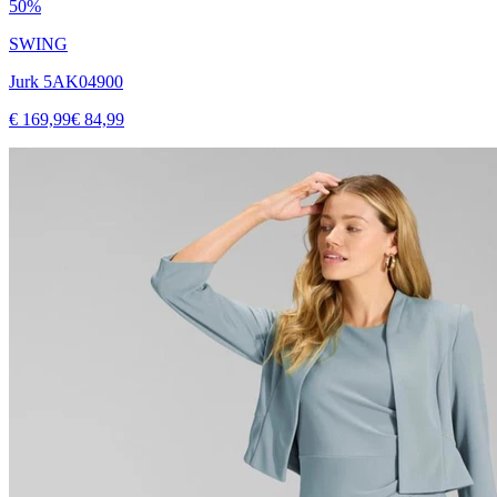
50%
SWING
Jurk 5AK04900
€ 169,99
€ 84,99