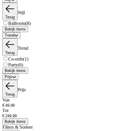
Stijl
Terug
Ballroom
(8)
Bekijk items
Trend
Trend
Terug
Co-ords
(1)
Party
(6)
Bekijk items
Prijs
Prijs
Terug
Van
€
Tot
€
Bekijk items
Filters & Sorteer