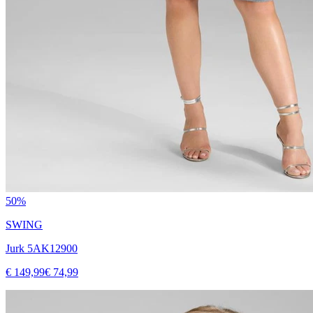
50%
SWING
Jurk 5AK12900
€ 149,99
€ 74,99