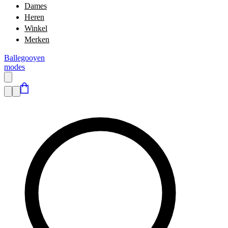
Dames
Heren
Winkel
Merken
Ballegooyen
modes