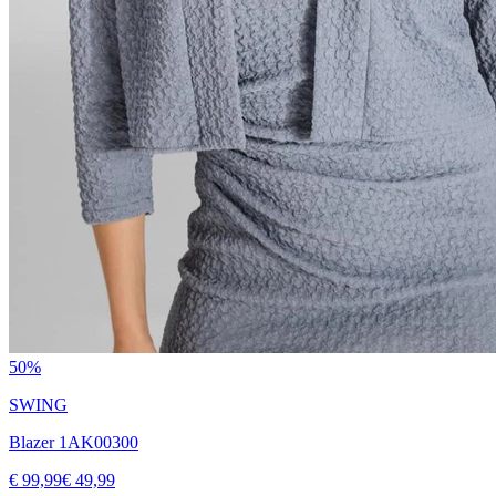
50%
SWING
Blazer 1AK00300
€ 99,99
€ 49,99