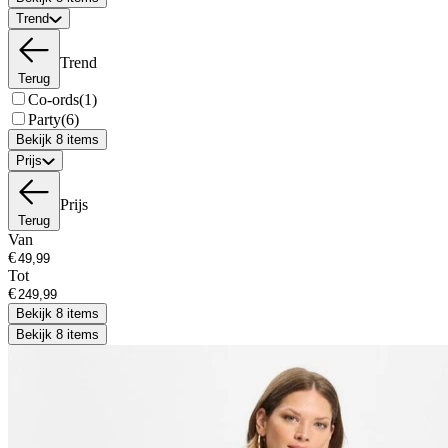
Trend
Trend
Terug
Co-ords
(1)
Party
(6)
Bekijk 8 items
Prijs
Prijs
Terug
Van
€
Tot
€
Bekijk 8 items
Bekijk 8 items