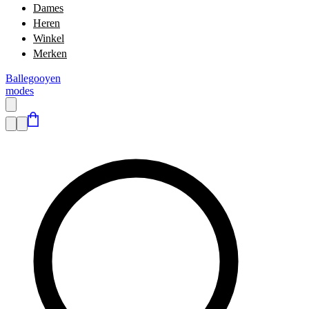
Dames
Heren
Winkel
Merken
Ballegooyen
modes