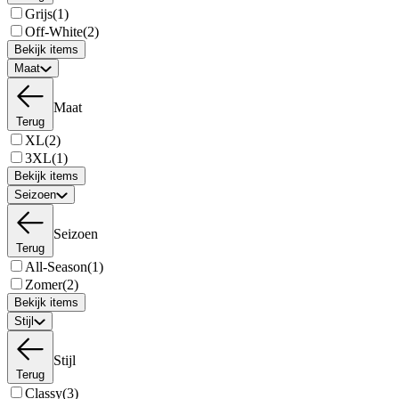
Grijs
(1)
Off-White
(2)
Bekijk items
Maat
Maat
Terug
XL
(2)
3XL
(1)
Bekijk items
Seizoen
Seizoen
Terug
All-Season
(1)
Zomer
(2)
Bekijk items
Stijl
Stijl
Terug
Classy
(3)