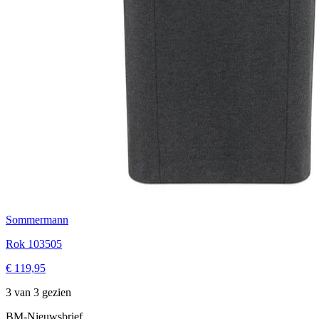
Sommermann
Rok 103505
€ 119,95
3 van 3 gezien
BM-Nieuwsbrief