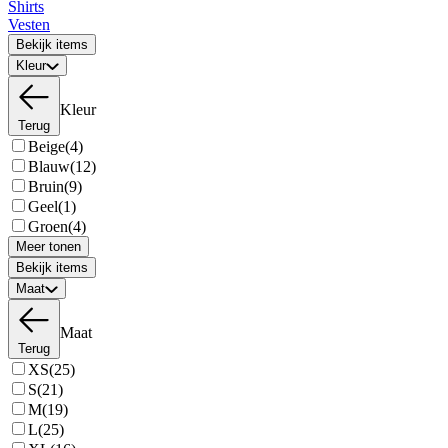
Shirts
Vesten
Bekijk items
Kleur
Kleur
Terug
Beige
(4)
Blauw
(12)
Bruin
(9)
Geel
(1)
Groen
(4)
Meer tonen
Bekijk items
Maat
Maat
Terug
XS
(25)
S
(21)
M
(19)
L
(25)