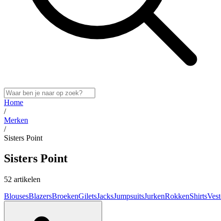
Home
/
Merken
/
Sisters Point
Sisters Point
52 artikelen
Blouses
Blazers
Broeken
Gilets
Jacks
Jumpsuits
Jurken
Rokken
Shirts
Vest