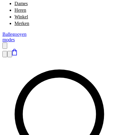
Dames
Heren
Winkel
Merken
Ballegooyen
modes