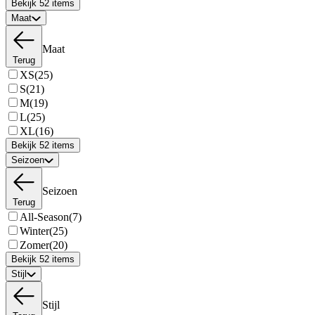
Bekijk 52 items
Maat
Maat
Terug
XS
(25)
S
(21)
M
(19)
L
(25)
XL
(16)
Bekijk 52 items
Seizoen
Seizoen
Terug
All-Season
(7)
Winter
(25)
Zomer
(20)
Bekijk 52 items
Stijl
Stijl