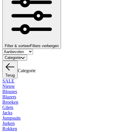
Filter & sorteer
Filters verbergen
Categorie
Categorie
Terug
SALE
Nieuw
Blouses
Blazers
Broeken
Gilets
Jacks
Jumpsuits
Jurken
Rokken