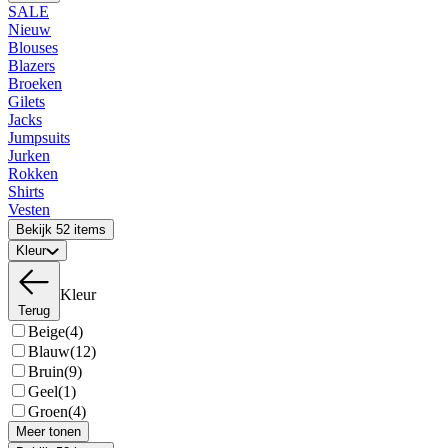
SALE
Nieuw
Blouses
Blazers
Broeken
Gilets
Jacks
Jumpsuits
Jurken
Rokken
Shirts
Vesten
Bekijk 52 items
Kleur
Kleur
Terug
Beige
(4)
Blauw
(12)
Bruin
(9)
Geel
(1)
Groen
(4)
Meer tonen