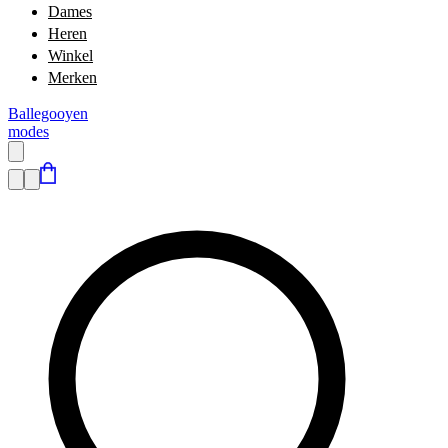
Dames
Heren
Winkel
Merken
Ballegooyen
modes