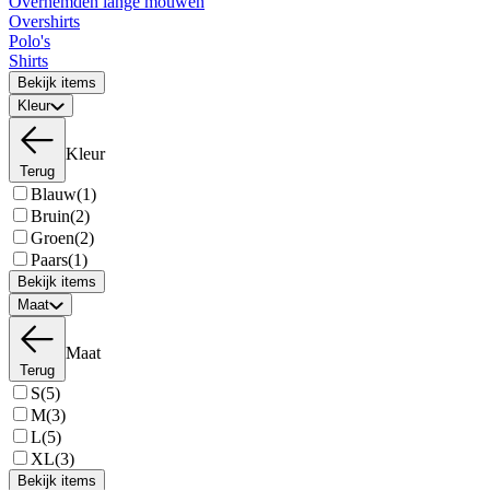
Overhemden lange mouwen
Overshirts
Polo's
Shirts
Bekijk items
Kleur
Kleur
Terug
Blauw
(1)
Bruin
(2)
Groen
(2)
Paars
(1)
Bekijk items
Maat
Maat
Terug
S
(5)
M
(3)
L
(5)
XL
(3)
Bekijk items