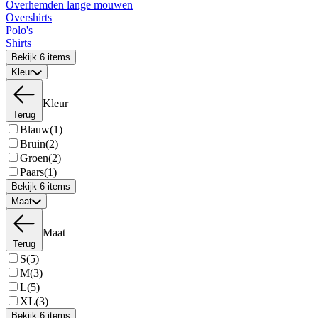
Overhemden lange mouwen
Overshirts
Polo's
Shirts
Bekijk 6 items
Kleur
Kleur
Terug
Blauw
(1)
Bruin
(2)
Groen
(2)
Paars
(1)
Bekijk 6 items
Maat
Maat
Terug
S
(5)
M
(3)
L
(5)
XL
(3)
Bekijk 6 items