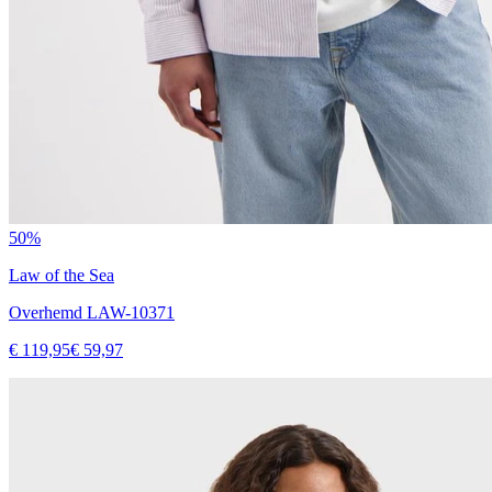
50%
Law of the Sea
Overhemd LAW-10371
€ 119,95
€ 59,97