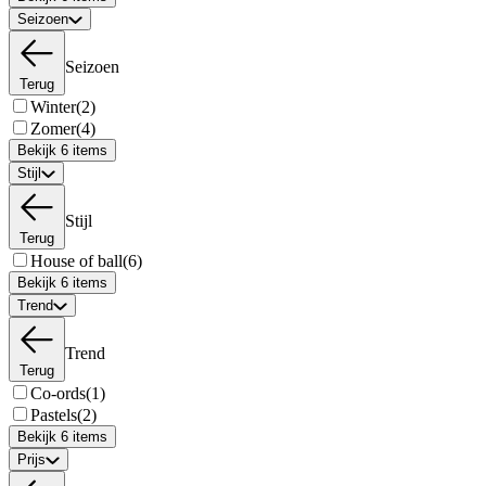
Seizoen
Seizoen
Terug
Winter
(2)
Zomer
(4)
Bekijk 6 items
Stijl
Stijl
Terug
House of ball
(6)
Bekijk 6 items
Trend
Trend
Terug
Co-ords
(1)
Pastels
(2)
Bekijk 6 items
Prijs