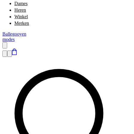
Dames
Heren
Winkel
Merken
Ballegooyen
modes