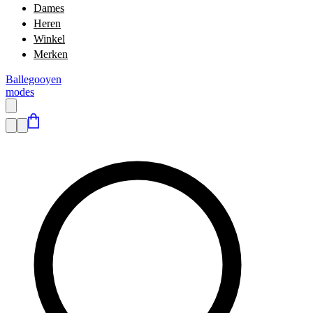
Dames
Heren
Winkel
Merken
Ballegooyen
modes