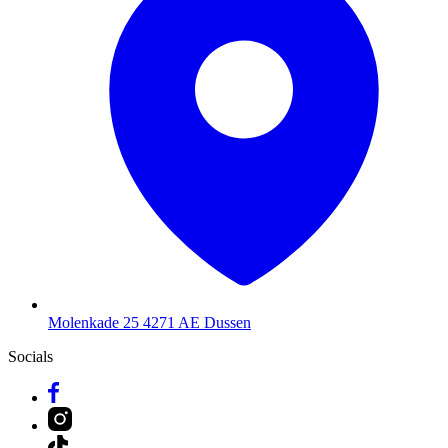
Molenkade 25
4271 AE Dussen
Socials