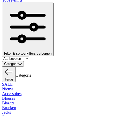
Tops
T-shirts
Filter & sorteer
Filters verbergen
Categorie
Categorie
Terug
SALE
Nieuw
Accessoires
Blouses
Blazers
Broeken
Jacks