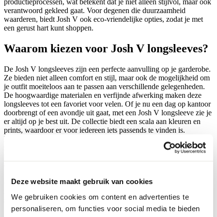
productieprocessen, wat betekent dat je niet alleen stijlvol, maar ook
verantwoord gekleed gaat. Voor degenen die duurzaamheid
waarderen, biedt Josh V ook eco-vriendelijke opties, zodat je met
een gerust hart kunt shoppen.
Waarom kiezen voor Josh V longsleeves?
De Josh V longsleeves zijn een perfecte aanvulling op je garderobe.
Ze bieden niet alleen comfort en stijl, maar ook de mogelijkheid om
je outfit moeiteloos aan te passen aan verschillende gelegenheden.
De hoogwaardige materialen en verfijnde afwerking maken deze
longsleeves tot een favoriet voor velen. Of je nu een dag op kantoor
doorbrengt of een avondje uit gaat, met een Josh V longsleeve zie je
er altijd op je best uit. De collectie biedt een scala aan kleuren en
prints, waardoor er voor iedereen iets passends te vinden is.
Daarnaast zijn de longsleeves perfect te combineren met accessoires
zoals sjaals en sieraden, waardoor je je look eenvoudig kunt
personaliseren. Ontdek de veelzijdigheid van de
Josh V longsleeves
en geef je garderobe een stijlvolle upgrade. De longsleeves zijn ook
ideaal voor layering, waardoor je ze in verschillende seizoenen kunt
Deze website maakt gebruik van cookies
dragen. Voeg een vest of jas toe voor extra warmte tijdens koudere
maanden. Voor een sportieve touch kun je ze combineren met
We gebruiken cookies om content en advertenties te
sneakers en een rugzak, ideaal voor een actieve dag.
personaliseren, om functies voor social media te bieden