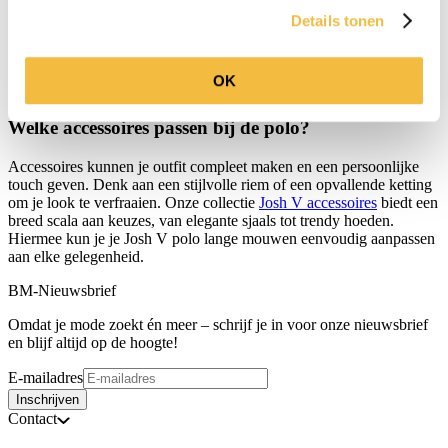
zodat er voor iedereen een passende optie is. Van XS tot XL, je
Details tonen
vindt gegarandeerd de juiste maat voor jouw figuur. Onze winkel
biedt ook stylingadvies om je te helpen de perfecte fit te vinden.
Ontdek de mogelijkheden binnen onze
Josh V top
collectie voor
OK
meer stijlvolle opties.
Welke accessoires passen bij de polo?
Accessoires kunnen je outfit compleet maken en een persoonlijke
touch geven. Denk aan een stijlvolle riem of een opvallende ketting
om je look te verfraaien. Onze collectie
Josh V accessoires
biedt een
breed scala aan keuzes, van elegante sjaals tot trendy hoeden.
Hiermee kun je je Josh V polo lange mouwen eenvoudig aanpassen
aan elke gelegenheid.
BM-Nieuwsbrief
Omdat je mode zoekt én meer – schrijf je in voor onze nieuwsbrief
en blijf altijd op de hoogte!
E-mailadres
Inschrijven
Contact