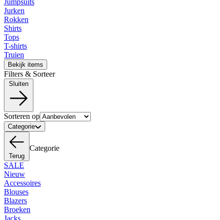
Jumpsuits
Jurken
Rokken
Shirts
Tops
T-shirts
Truien
Bekijk items
Filters & Sorteer
Sluiten
Sorteren op
Categorie
Categorie
Terug
SALE
Nieuw
Accessoires
Blouses
Blazers
Broeken
Jacks