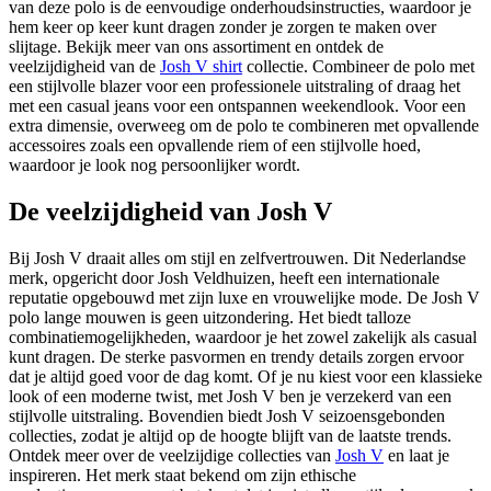
van deze polo is de eenvoudige onderhoudsinstructies, waardoor je
hem keer op keer kunt dragen zonder je zorgen te maken over
slijtage. Bekijk meer van ons assortiment en ontdek de
veelzijdigheid van de
Josh V shirt
collectie. Combineer de polo met
een stijlvolle blazer voor een professionele uitstraling of draag het
met een casual jeans voor een ontspannen weekendlook. Voor een
extra dimensie, overweeg om de polo te combineren met opvallende
accessoires zoals een opvallende riem of een stijlvolle hoed,
waardoor je look nog persoonlijker wordt.
De veelzijdigheid van Josh V
Bij Josh V draait alles om stijl en zelfvertrouwen. Dit Nederlandse
merk, opgericht door Josh Veldhuizen, heeft een internationale
reputatie opgebouwd met zijn luxe en vrouwelijke mode. De Josh V
polo lange mouwen is geen uitzondering. Het biedt talloze
combinatiemogelijkheden, waardoor je het zowel zakelijk als casual
kunt dragen. De sterke pasvormen en trendy details zorgen ervoor
dat je altijd goed voor de dag komt. Of je nu kiest voor een klassieke
look of een moderne twist, met Josh V ben je verzekerd van een
stijlvolle uitstraling. Bovendien biedt Josh V seizoensgebonden
collecties, zodat je altijd op de hoogte blijft van de laatste trends.
Ontdek meer over de veelzijdige collecties van
Josh V
en laat je
inspireren. Het merk staat bekend om zijn ethische