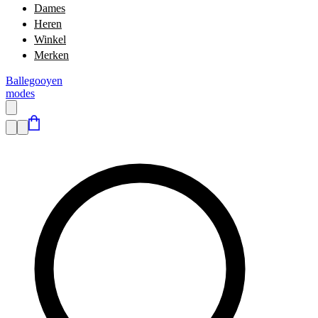
Dames
Heren
Winkel
Merken
Ballegooyen
modes