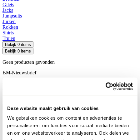
Gilets
Jacks
Jumpsuits
Jurken
Rokken
Shirts
Truien
Bekijk 0 items
Bekijk 0 items
Geen producten gevonden
BM-Nieuwsbrief
Omdat je mode zoekt én meer – schrijf je in voor onze nieuwsbrief
en blijf altijd op de hoogte!
E-mailadres
Inschrijven
Deze website maakt gebruik van cookies
Contact
We gebruiken cookies om content en advertenties te
personaliseren, om functies voor social media te bieden
en om ons websiteverkeer te analyseren. Ook delen we