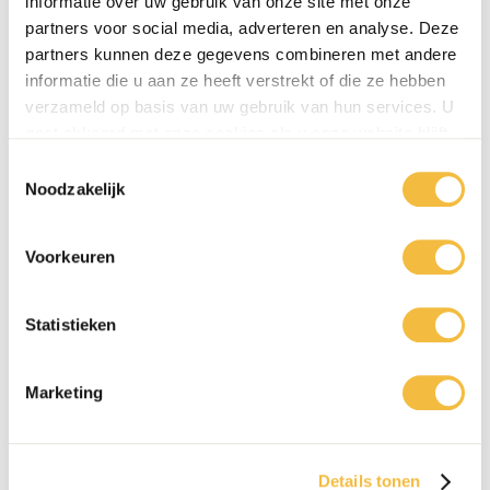
informatie over uw gebruik van onze site met onze
partners voor social media, adverteren en analyse. Deze
partners kunnen deze gegevens combineren met andere
informatie die u aan ze heeft verstrekt of die ze hebben
verzameld op basis van uw gebruik van hun services. U
gaat akkoord met onze cookies als u onze website blijft
gebruiken.
Toestemmingsselectie
Noodzakelijk
Voorkeuren
Statistieken
0416 - 39 12 30
Marketing
WhatsApp
Details tonen