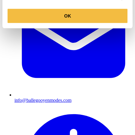
OK
info@ballegooyenmodes.com