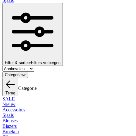
Sjaals
Filter & sorteer
Filters verbergen
Categorie
Categorie
Terug
SALE
Nieuw
Accessoires
Sjaals
Blouses
Blazers
Broeken