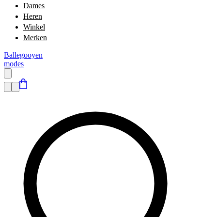
Dames
Heren
Winkel
Merken
Ballegooyen
modes