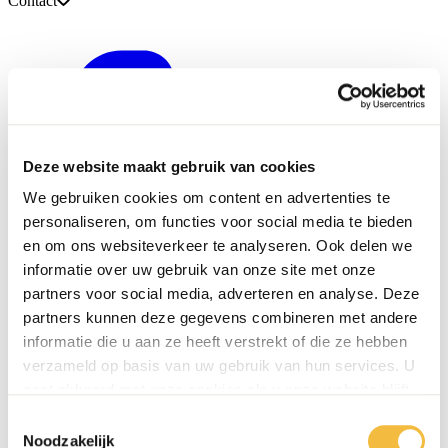
Contact
Deze website maakt gebruik van cookies
We gebruiken cookies om content en advertenties te
personaliseren, om functies voor social media te bieden
en om ons websiteverkeer te analyseren. Ook delen we
informatie over uw gebruik van onze site met onze
partners voor social media, adverteren en analyse. Deze
partners kunnen deze gegevens combineren met andere
informatie die u aan ze heeft verstrekt of die ze hebben
verzameld op basis van uw gebruik van hun services. U
gaat akkoord met onze cookies als u onze website blijft
gebruiken.
Toestemmingsselectie
0416 - 39 12 30
Noodzakelijk