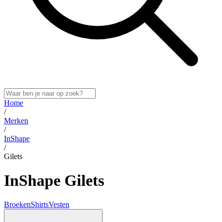
Home
/
Merken
/
InShape
/
Gilets
InShape Gilets
Broeken
Shirts
Vesten