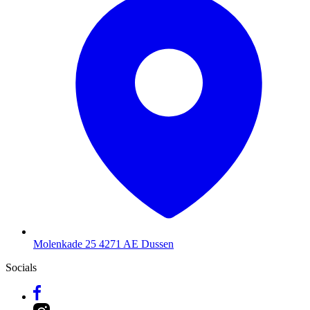
Molenkade 25
4271 AE Dussen
Socials