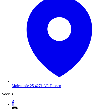
Molenkade 25
4271 AE Dussen
Socials