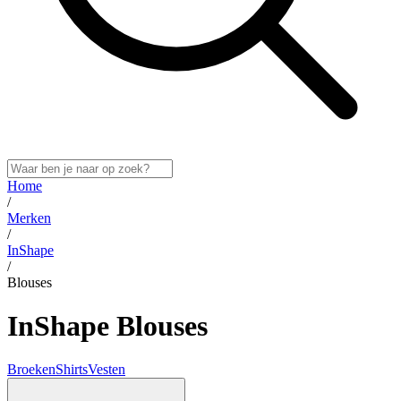
Home
/
Merken
/
InShape
/
Blouses
InShape Blouses
Broeken
Shirts
Vesten