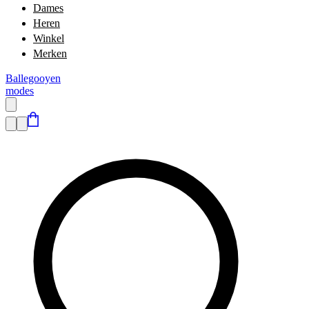
Dames
Heren
Winkel
Merken
Ballegooyen
modes