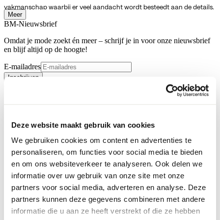
vakmanschap waarbij er veel aandacht wordt besteedt aan de details.
Meer
Giacomo heeft jassen met de hoogste kwaliteit en een perfecte
BM-Nieuwsbrief
pasvorm voor een acceptabele prijs. De
Giacomo jassen
en
Giacomo
Omdat je mode zoekt én meer – schrijf je in voor onze nieuwsbrief
mantels
staan bekend om het opvallende kleur- en materiaal gebruik.
en blijf altijd op de hoogte!
Het merk heeft voor iedere stijlbewuste vrouw een jas die perfect bij
E-mailadres
haar past. Hoewel de jassen van Giacomo een stoere uitstraling
Inschrijven
hebben, zijn ze ook perfect te combineren voor elke gelegenheid;
Contact
zakelijk, feestelijk of lekker casual! De modellen hebben allemaal luxe
details en zijn mooi getailleerd. Vooral het opvallende kleurgebruik
zorgt ervoor dat je altijd stijlvol voor de dag gaat komen. Hou jij niet
Deze website maakt gebruik van cookies
van een standaard jas en kies jij liever voor een modieuze, stoere en
opvallende jas? Dan is Giacomo jouw merk!
We gebruiken cookies om content en advertenties te
personaliseren, om functies voor social media te bieden
en om ons websiteverkeer te analyseren. Ook delen we
informatie over uw gebruik van onze site met onze
partners voor social media, adverteren en analyse. Deze
partners kunnen deze gegevens combineren met andere
informatie die u aan ze heeft verstrekt of die ze hebben