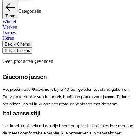
Categorieën
Terug
Winkel
Merken
Dames
Heren
Bekijk 0 items
Bekijk 0 items
Geen producten gevonden
Giacomo jassen
Het jassen label
Giacomo
is bijna 40 jaar geleden tot stand gekomen.
Eddy, de oprichter van het merk, heeft een passie voor jassen. Tijdens
het reizen liep hij in Milaan een restaurant binnen met de naam
Giacomo. Hij was erg geïntrigeerd door de naam. Het label Giacomo is
Italiaanse stijl
vernoemd naar de persoon 'Giacomo Casanova', geboren in het jaar
1725 in Venetië. Inmiddels is Giacomo uitgegroeid tot een betrouwbaar
Het label staat bekend om zijn hedendaagse stijl en is hierdoor mooi op
jassen merk dat mooie modieuze jassen op de markt brengt.
de meest comfortabele manier. Alle ontwerpen zijn gemaakt met