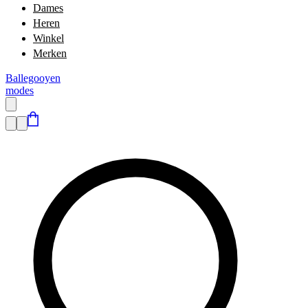
Dames
Heren
Winkel
Merken
Ballegooyen
modes