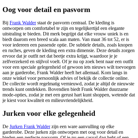
Oog voor detail en pasvorm
Bij
Frank Walder
staat de pasvorm centraal. De kleding is
ontworpen om comfortabel te zijn en tegelijkertijd een elegante
uitstraling te bieden. Dit merk begrijpt dat elke vrouw uniek is en
biedt daarom een breed scala aan maten. Van maat 36 tot 52, er is
voor iedereen een passende optie. De subtiele details, zoals knopen
en ruches, geven de kleding een extra dimensie. Deze details zorgen
ervoor dat je outfit net dat beetje extra krijgt, waardoor je je
zelfverzekerd en stijlvol voelt. Of je nu op zoek bent naar een outfit
voor een speciale gelegenheid of gewoon iets nieuws wilt toevoegen
aan je garderobe, Frank Walder heeft het allemaal. Kom langs in
onze winkel voor persoonlijk advies of bekijk de collectie online.
De collectie wordt regelmatig vernieuwd, zodat je altijd de nieuwste
trends kunt ontdekken. Bovendien biedt Frank Walder duurzame
mode-opties, zodat je met een gerust hart kunt shoppen, wetende dat
je kiest voor kwaliteit en milieuvriendelijkheid.
Jurken voor elke gelegenheid
De
Jurken Frank Walder
zijn een ware aanvulling op elke
garderobe. Deze jurken zijn ontworpen met oog voor detail en
bieden een perfecte pasvorm. Of je nu een casual dag hebt of een