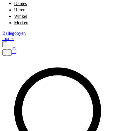
Dames
Heren
Winkel
Merken
Ballegooyen
modes