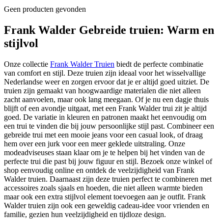
Geen producten gevonden
Frank Walder Gebreide truien: Warm en
stijlvol
Onze collectie
Frank Walder Truien
biedt de perfecte combinatie
van comfort en stijl. Deze truien zijn ideaal voor het wisselvallige
Nederlandse weer en zorgen ervoor dat je er altijd goed uitziet. De
truien zijn gemaakt van hoogwaardige materialen die niet alleen
zacht aanvoelen, maar ook lang meegaan. Of je nu een dagje thuis
blijft of een avondje uitgaat, met een Frank Walder trui zit je altijd
goed. De variatie in kleuren en patronen maakt het eenvoudig om
een trui te vinden die bij jouw persoonlijke stijl past. Combineer een
gebreide trui met een mooie jeans voor een casual look, of draag
hem over een jurk voor een meer geklede uitstraling. Onze
modeadviseuses staan klaar om je te helpen bij het vinden van de
perfecte trui die past bij jouw figuur en stijl. Bezoek onze winkel of
shop eenvoudig online en ontdek de veelzijdigheid van Frank
Walder truien. Daarnaast zijn deze truien perfect te combineren met
accessoires zoals sjaals en hoeden, die niet alleen warmte bieden
maar ook een extra stijlvol element toevoegen aan je outfit. Frank
Walder truien zijn ook een geweldig cadeau-idee voor vrienden en
familie, gezien hun veelzijdigheid en tijdloze design.