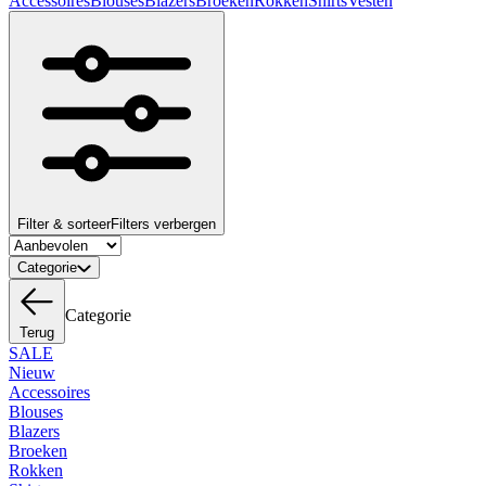
Accessoires
Blouses
Blazers
Broeken
Rokken
Shirts
Vesten
Filter & sorteer
Filters verbergen
Categorie
Categorie
Terug
SALE
Nieuw
Accessoires
Blouses
Blazers
Broeken
Rokken