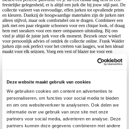
feestelijke gelegenheid, er is altijd een jurk die bij jouw stijl past. De
collectie varieert van eenvoudige, effen jurken tot opvallende prints
en kleuren. Dankzij de hoogwaardige materialen zijn de jurken niet
alleen stijlvol, maar ook comfortabel om te dragen. Combineer een
jurk met een paar elegante schoenen voor een chique look, of draag
hem met sneakers voor een meer ontspannen uitstraling. Bij ons
vind je altijd de juiste jurk voor elk moment. Bezoek onze winkel
voor persoonlijk advies of ontdek de collectie online. Frank Walder
jurken zijn ook perfect voor het creëren van laagjes, wat hen ideaal
maakt voor elk seizoen. Voeg een vest of blazer toe voor een
professionele look, of kies voor een leren jasje voor een stoerdere
uitstraling. De veelzijdigheid van deze jurken maakt ze een
essentiële toevoeging aan je kledingkast.
Veelgestelde vragen over Frank Walder
Deze website maakt gebruik van cookies
Gebreide truien
We gebruiken cookies om content en advertenties te
personaliseren, om functies voor social media te bieden
Frank Walder gebreide truien zijn een uitstekende keuze voor wie
stijl en comfort zoekt. Deze truien zijn gemaakt van hoogwaardige
en om ons websiteverkeer te analyseren. Ook delen we
materialen die zowel warmte als een luxe uitstraling bieden. Ideaal
informatie over uw gebruik van onze site met onze
voor het wisselvallige weer in Nederland, ze passen perfect bij
partners voor social media, adverteren en analyse. Deze
zowel casual als meer formele outfits. Of je nu een dagje thuis bent
of een avondje uitgaat, met een Frank Walder trui zit je altijd goed.
partners kunnen deze gegevens combineren met andere