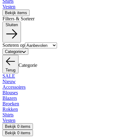
Shirts
Vesten
Bekijk items
Filters & Sorteer
Sluiten
Sorteren op
Categorie
Categorie
Terug
SALE
Nieuw
Accessoires
Blouses
Blazers
Broeken
Rokken
Shirts
Vesten
Bekijk 0 items
Bekijk 0 items