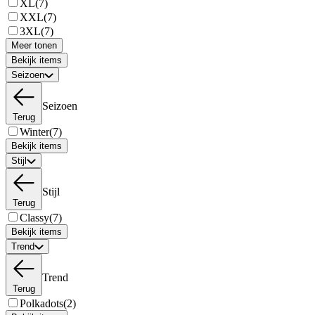
XL
(7)
XXL
(7)
3XL
(7)
Meer tonen
Bekijk items
Seizoen
Seizoen
Terug
Winter
(7)
Bekijk items
Stijl
Stijl
Terug
Classy
(7)
Bekijk items
Trend
Trend
Terug
Polkadots
(2)