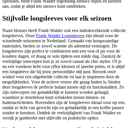
opfrissen, biedt Frank Walder regelmatig nieuwe stijlen en kleuren
aan, zodat je altijd iets nieuws kunt ontdekken.
Stijlvolle longsleeves voor elk seizoen
Naast blouses heeft Frank Walder ook een indrukwekkende collectie
longsleeves. Deze
Frank Walder Longsleeves
zijn ideaal voor de
wisselende seizoenen in Nederland. Gemaakt van hoogwaardige
materialen, bieden ze zowel warmte als ademend vermogen. De
longsleeves zijn perfect te combineren met een vest of jas voor de
koudere dagen, of draag ze solo tijdens een milde dag. Dankzij de
veelzijdige ontwerpen kun je ze zowel casual als chic stylen. Of je
nu een voorkeur hebt voor effen kleuren of speelse prints, er is altijd
een longsleeve die bij jouw persoonlijke stijl past. Bezoek onze
winkel voor een uitgebreide collectie en laat je inspireren door de
mogelijkheden. Voor de actieve vrouw die graag buiten is, bieden
deze longsleeves de perfecte balans tussen stijl en functionaliteit. Ze
zijn ontworpen om gemakkelijk te kunnen worden gelaagd,
waardoor je moeiteloos kunt schakelen tussen binnen- en
buitenactiviteiten. Bovendien zijn de longsleeves ideaal voor op reis,
omdat ze licht van gewicht zijn en gemakkelijk in een koffer passen
zonder te kreuken. Ontdek de veelzijdigheid van Frank Walder en
verrijk je garderobe met stijlvolle en praktische opties.