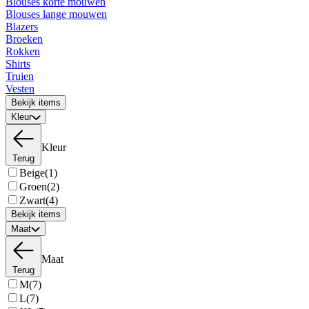
Blouses korte mouwen
Blouses lange mouwen
Blazers
Broeken
Rokken
Shirts
Truien
Vesten
Bekijk items
Kleur
Kleur
Terug
Beige
(1)
Groen
(2)
Zwart
(4)
Bekijk items
Maat
Maat
Terug
M
(7)
L
(7)