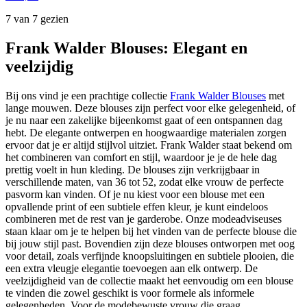
7 van 7 gezien
Frank Walder Blouses: Elegant en
veelzijdig
Bij ons vind je een prachtige collectie
Frank Walder Blouses
met
lange mouwen. Deze blouses zijn perfect voor elke gelegenheid, of
je nu naar een zakelijke bijeenkomst gaat of een ontspannen dag
hebt. De elegante ontwerpen en hoogwaardige materialen zorgen
ervoor dat je er altijd stijlvol uitziet. Frank Walder staat bekend om
het combineren van comfort en stijl, waardoor je je de hele dag
prettig voelt in hun kleding. De blouses zijn verkrijgbaar in
verschillende maten, van 36 tot 52, zodat elke vrouw de perfecte
pasvorm kan vinden. Of je nu kiest voor een blouse met een
opvallende print of een subtiele effen kleur, je kunt eindeloos
combineren met de rest van je garderobe. Onze modeadviseuses
staan klaar om je te helpen bij het vinden van de perfecte blouse die
bij jouw stijl past. Bovendien zijn deze blouses ontworpen met oog
voor detail, zoals verfijnde knoopsluitingen en subtiele plooien, die
een extra vleugje elegantie toevoegen aan elk ontwerp. De
veelzijdigheid van de collectie maakt het eenvoudig om een blouse
te vinden die zowel geschikt is voor formele als informele
gelegenheden. Voor de modebewuste vrouw die graag