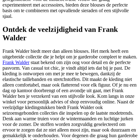
experimenteert met accessoires, bieden deze blouses de perfecte
basis om te combineren met opvallende sieraden of een stijlvolle
sjaal.
Ontdek de veelzijdigheid van Frank
Walder
Frank Walder biedt meer dan alleen blouses. Het merk heeft een
uitgebreide collectie die je helpt om je garderobe compleet te maken.
Frank Walder
staat bekend om zijn oog voor detail en de perfecte
pasvorm. Van casual tot chic, je vindt altijd iets dat bij je past. De
kleding is ontworpen om met je mee te bewegen, dankzij de
elastische taillebanden en stretchstoffen. Dit maakt de kleding niet
alleen comfortabel, maar ook flatterend voor elk figuur. Of je nu een
dag op kantoor doorbrengt of een avondje uit gaat, met Frank
Walder ben je verzekerd van een stijlvolle look. Kom langs in onze
winkel voor persoonlijk advies of shop eenvoudig online. Naast de
veelzijdige kledingstukken biedt Frank Walder ook
seizoensgebonden collecties die inspelen op de laatste modetrends.
Denk aan warme truien voor de wintermaanden en luchtige jurken
voor de zomer. De stoffen worden zorgvuldig geselecteerd om
ervoor te zorgen dat ze niet alleen mooi zijn, maar ook duurzaam en
gemakkelijk te onderhouden. Voor degenen die graag hun garderobe