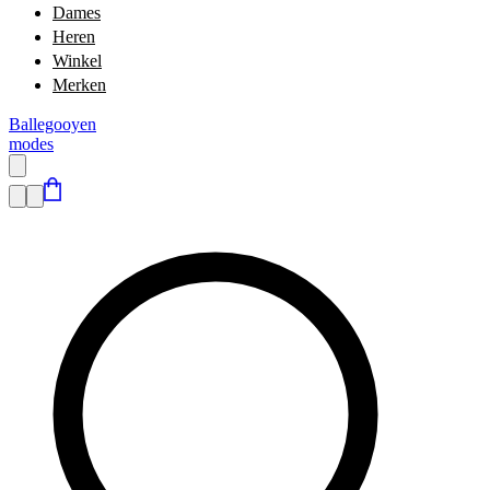
Dames
Heren
Winkel
Merken
Ballegooyen
modes